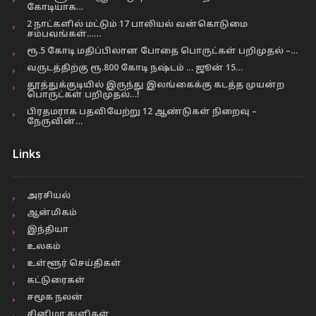
கோடியாக…
2 நாட்களில் மட்டும் 17 பாலியல் வன்கொடுமை
சம்பவங்கள்……
ரூ.5 கோடி மதிப்பிலான போதை பொருட்கள் பறிமுதல் –…
வருடத்திற்கு ரூ.800 கோடி நஷ்டம் … ஜூன் 15…
தூத்துக்குடியில் இருந்து இலங்கைக்கு கடத்த முயன்ற
பொருட்கள் பறிமுதல்…!
பிரதமராக பதவியேற்று 12 ஆண்டுகள் நிறைவு –
நேருவின்…
Links
அரசியல்
ஆன்மிகம்
இந்தியா
உலகம்
உள்ளூர் செய்திகள்
கட்டுரைகள்
சமூக நலன்
சினிமா துளிகள்