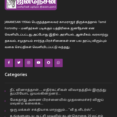
JANANESAN 1956ல் பெருந்த்தலைவர் காமராஜர் திருக்கத்தால் Tamil
Fortnithy – மனிதர்கள் படிக்கும் பத்திரிகை ஐனநேசன் என
வெளியிடப்பட்டது.அப்போது இதில் அரசியல், ஆன்மீகம், வரலாற்று
தகவல், சமுதாயம் சார்ந்த பிரச்சினைகள் என பல தரப்பு விரும்பும்
வகை செய்திகள் வெளியிடப்பட்டு வந்தது.
Categories
நீட் வினாத்தாள்…. எதிர்கட்சிகள் விவாதத்தில் இருந்து
தப்பியோட முயல்கின்றனர்…
மேகதாது அணை பிரச்னையில் முதலமைச்சர் விஜய்
மவுனம் கலைக்க…
ஒரு மக்கள் சக்தியாக மாறனும்… “வீ த லீடர்ஸ்”…
உங்களுடைய ஆட்சி முடிவில் கடன்தொகை 20 லட்சம்