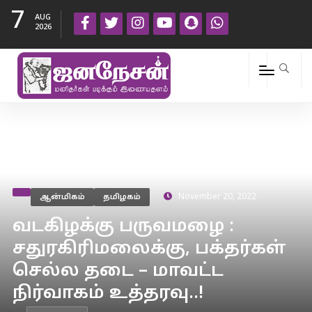
7
AUG
2026
ஆன்மிகம்
தமிழகம்
November 20, 2022
வடகிழக்கு பருவமழை :
சதுரகிரிமலைக்கு, பக்தர்கள்
செல்ல தடை – மாவட்ட
நிர்வாகம் உத்தரவு..!