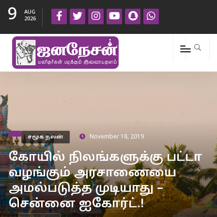
9
AUG
2026
சமூக நலன்
November 18, 2019
கோயில் நிலங்களுக்கு பட்டா
வழங்கும் அரசாணையை
அமல்படுத்த முடியாது –
சென்னை ஐகோர்ட்.!