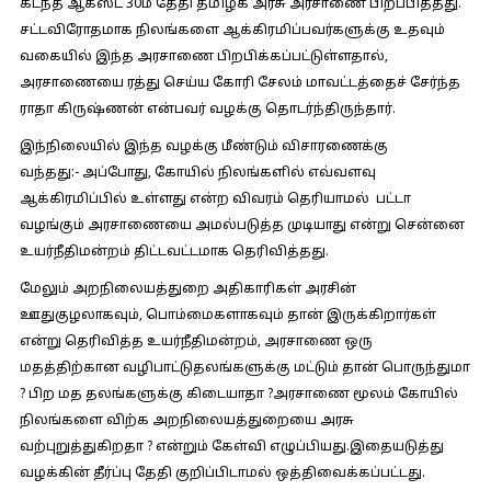
கடந்த ஆகஸ்ட் 30ம் தேதி தமிழக அரசு அரசாணை பிறப்பித்தது.
சட்டவிரோதமாக நிலங்களை ஆக்கிரமிப்பவர்களுக்கு உதவும்
வகையில் இந்த அரசாணை பிறபிக்கப்பட்டுள்ளதால்,
அரசாணையை ரத்து செய்ய கோரி சேலம் மாவட்டத்தைச் சேர்ந்த
ராதா கிருஷ்ணன் என்பவர் வழக்கு தொடர்ந்திருந்தார்.
இந்நிலையில் இந்த வழக்கு மீண்டும் விசாரணைக்கு
வந்தது:-
அப்போது, கோயில் நிலங்களில் எவ்வளவு
ஆக்கிரமிப்பில் உள்ளது என்ற விவரம் தெரியாமல் பட்டா
வழங்கும் அரசாணையை அமல்படுத்த முடியாது என்று சென்னை
உயர்நீதிமன்றம் திட்டவட்டமாக தெரிவித்தது.
மேலும் அறநிலையத்துறை அதிகாரிகள் அரசின்
ஊதுகுழலாகவும், பொம்மைகளாகவும் தான் இருக்கிறார்கள்
என்று தெரிவித்த உயர்நீதிமன்றம், அரசாணை ஒரு
மதத்திற்கான வழிபாட்டுதலங்களுக்கு மட்டும் தான் பொருந்துமா
? பிற மத தலங்களுக்கு கிடையாதா ?அரசாணை மூலம் கோயில்
நிலங்களை விற்க அறநிலையத்துறையை அரசு
வற்புறுத்துகிறதா ? என்றும் கேள்வி எழுப்பியது.இதையடுத்து
வழக்கின் தீர்ப்பு தேதி குறிப்பிடாமல் ஒத்திவைக்கப்பட்டது.