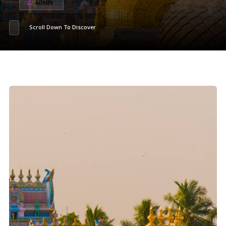
ADMIN
Scroll Down To Discover