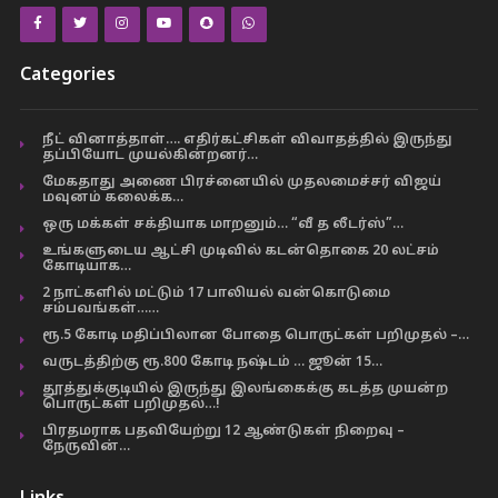
Categories
நீட் வினாத்தாள்…. எதிர்கட்சிகள் விவாதத்தில் இருந்து
தப்பியோட முயல்கின்றனர்…
மேகதாது அணை பிரச்னையில் முதலமைச்சர் விஜய்
மவுனம் கலைக்க…
ஒரு மக்கள் சக்தியாக மாறனும்… “வீ த லீடர்ஸ்”…
உங்களுடைய ஆட்சி முடிவில் கடன்தொகை 20 லட்சம்
கோடியாக…
2 நாட்களில் மட்டும் 17 பாலியல் வன்கொடுமை
சம்பவங்கள்……
ரூ.5 கோடி மதிப்பிலான போதை பொருட்கள் பறிமுதல் –…
வருடத்திற்கு ரூ.800 கோடி நஷ்டம் … ஜூன் 15…
தூத்துக்குடியில் இருந்து இலங்கைக்கு கடத்த முயன்ற
பொருட்கள் பறிமுதல்…!
பிரதமராக பதவியேற்று 12 ஆண்டுகள் நிறைவு –
நேருவின்…