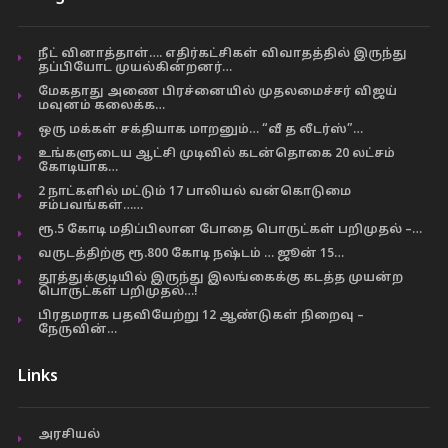
நீட் வினாத்தாள்…. எதிர்கட்சிகள் விவாதத்தில் இருந்து
தப்பியோட முயல்கின்றனர்…
மேகதாது அணை பிரச்னையில் முதலமைச்சர் விஜய்
மவுனம் கலைக்க…
ஒரு மக்கள் சக்தியாக மாறனும்… “வீ த லீடர்ஸ்”…
உங்களுடைய ஆட்சி முடிவில் கடன்தொகை 20 லட்சம்
கோடியாக…
2 நாட்களில் மட்டும் 17 பாலியல் வன்கொடுமை
சம்பவங்கள்……
ரூ.5 கோடி மதிப்பிலான போதை பொருட்கள் பறிமுதல் –…
வருடத்திற்கு ரூ.800 கோடி நஷ்டம் … ஜூன் 15…
தூத்துக்குடியில் இருந்து இலங்கைக்கு கடத்த முயன்ற
பொருட்கள் பறிமுதல்…!
பிரதமராக பதவியேற்று 12 ஆண்டுகள் நிறைவு –
நேருவின்…
Links
அரசியல்