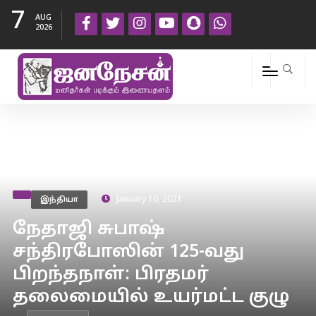
7
AUG
2026
இந்தியா
January 10, 2021
நேதாஜி சுபாஷ்
சந்திரபோஸின் 125-வது
பிறந்தநாள்: பிரதமர்
தலைமையில் உயர்மட்ட குழு