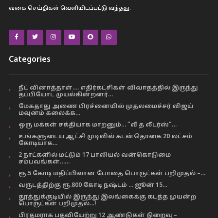
வகை செய்திகள் வெளியிடப்பட்டு வந்தது.
Categories
நீட் வினாத்தாள்…. எதிர்கட்சிகள் விவாதத்தில் இருந்து
தப்பியோட முயல்கின்றனர்…
மேகதாது அணை பிரச்னையில் முதலமைச்சர் விஜய்
மவுனம் கலைக்க…
ஒரு மக்கள் சக்தியாக மாறனும்… “வீ த லீடர்ஸ்”…
உங்களுடைய ஆட்சி முடிவில் கடன்தொகை 20 லட்சம்
கோடியாக…
2 நாட்களில் மட்டும் 17 பாலியல் வன்கொடுமை
சம்பவங்கள்……
ரூ.5 கோடி மதிப்பிலான போதை பொருட்கள் பறிமுதல் –…
வருடத்திற்கு ரூ.800 கோடி நஷ்டம் … ஜூன் 15…
தூத்துக்குடியில் இருந்து இலங்கைக்கு கடத்த முயன்ற
பொருட்கள் பறிமுதல்…!
பிரதமராக பதவியேற்று 12 ஆண்டுகள் நிறைவு –