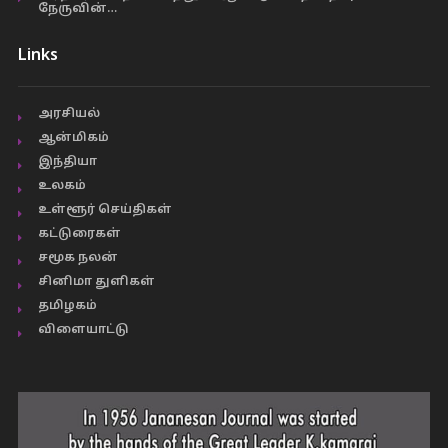
நேருவின்…
Links
அரசியல்
ஆன்மிகம்
இந்தியா
உலகம்
உள்ளூர் செய்திகள்
கட்டுரைகள்
சமூக நலன்
சினிமா துளிகள்
தமிழகம்
விளையாட்டு