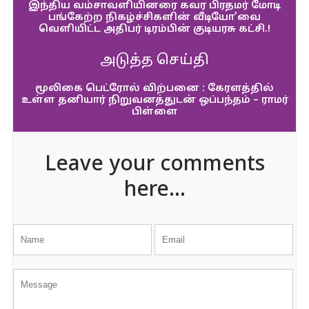
இந்திய வம்சாவளியினரை கவர பிரதமர் மோடி
பங்கேற்ற நிகழ்ச்சிகளின் வீடியோ’வை
வெளியிட்ட அதிபர் டிரம்பின் குடியரசு கட்சி.!
அடுத்த செய்தி
மூலிகை பெட்ரோல் விற்பனை : கேரளத்தில்
உள்ள தனியார் நிறுவனத்துடன் ஒப்பந்தம் – ராமர்
பிள்ளை
Leave your comments
here...