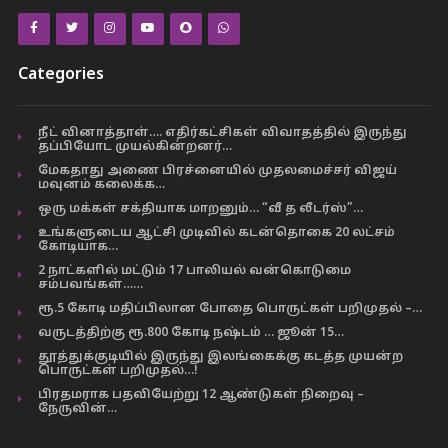
Categories
நீட் வினாத்தாள்…. எதிர்கட்சிகள் விவாதத்தில் இருந்து
தப்பியோட முயல்கின்றனர்…
மேகதாது அணை பிரச்னையில் முதலமைச்சர் விஜய்
மவுனம் கலைக்க…
ஒரு மக்கள் சக்தியாக மாறனும்… “வீ த லீடர்ஸ்”…
உங்களுடைய ஆட்சி முடிவில் கடன்தொகை 20 லட்சம்
கோடியாக…
2 நாட்களில் மட்டும் 17 பாலியல் வன்கொடுமை
சம்பவங்கள்……
ரூ.5 கோடி மதிப்பிலான போதை பொருட்கள் பறிமுதல் –…
வருடத்திற்கு ரூ.800 கோடி நஷ்டம் … ஜூன் 15…
தூத்துக்குடியில் இருந்து இலங்கைக்கு கடத்த முயன்ற
பொருட்கள் பறிமுதல்…!
பிரதமராக பதவியேற்று 12 ஆண்டுகள் நிறைவு –
நேருவின்…