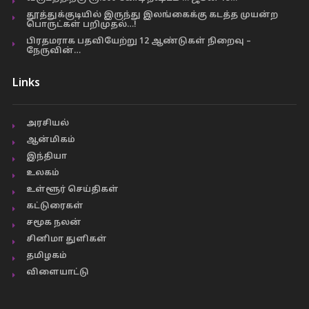
தூத்துக்குடியில் இருந்து இலங்கைக்கு கடத்த முயன்ற
பொருட்கள் பறிமுதல்…!
பிரதமராக பதவியேற்று 12 ஆண்டுகள் நிறைவு –
நேருவின்…
Links
அரசியல்
ஆன்மிகம்
இந்தியா
உலகம்
உள்ளூர் செய்திகள்
கட்டுரைகள்
சமூக நலன்
சினிமா துளிகள்
தமிழகம்
விளையாட்டு