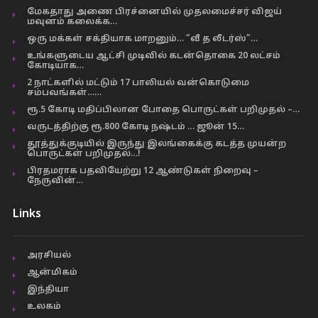
மேகதாது அணை பிரச்னையில் முதலமைச்சர் விஜய்
மவுனம் கலைக்க…
ஒரு மக்கள் சக்தியாக மாறனும்… “வீ த லீடர்ஸ்”…
உங்களுடைய ஆட்சி முடிவில் கடன்தொகை 20 லட்சம்
கோடியாக…
2 நாட்களில் மட்டும் 17 பாலியல் வன்கொடுமை
சம்பவங்கள்……
ரூ.5 கோடி மதிப்பிலான போதை பொருட்கள் பறிமுதல் –…
வருடத்திற்கு ரூ.800 கோடி நஷ்டம் … ஜூன் 15…
தூத்துக்குடியில் இருந்து இலங்கைக்கு கடத்த முயன்ற
பொருட்கள் பறிமுதல்…!
பிரதமராக பதவியேற்று 12 ஆண்டுகள் நிறைவு –
நேருவின்…
Links
அரசியல்
ஆன்மிகம்
இந்தியா
உலகம்