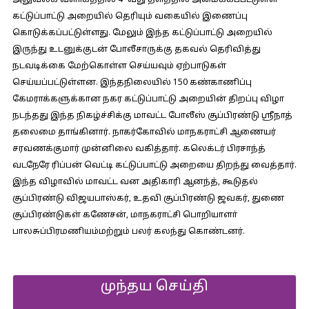
அலுவலக வளாகத்தில் 4–வது தளத்தில் அமைக்கப்பட்டுள்ள
கட்டுப்பாட்டு அறையில் தெரியும் வகையில் இணைப்பு
கொடுக்கப்பட்டுள்ளது. மேலும் இந்த கட்டுப்பாட்டு அறையில்
இருந்து உடனுக்குடன் போலீசாருக்கு தகவல் தெரிவித்து
நடவடிக்கை மேற்கொள்ள செய்யவும் ஏற்பாடுகள்
செய்யப்பட்டுள்ளன. இந்தநிலையில் 150 கண்காணிப்பு
கேமராக்களுக்கான நகர கட்டுப்பாட்டு அறையின் திறப்பு விழா
நடந்தது இந்த நிகழ்ச்சிக்கு மாவட்ட போலீஸ் சூப்பிரண்டு ஸ்ரீநாத்
தலைமை தாங்கினார். நாகர்கோவில் மாநகராட்சி ஆணையர்
சரவணக்குமார் முன்னிலை வகித்தார். கலெக்டர் பிரசாந்த்
வடநேரே ரிப்பன் வெட்டி கட்டுப்பாட்டு அறையை திறந்து வைத்தார்.
இந்த விழாவில் மாவட்ட வன அதிகாரி ஆனந்த், கூடுதல்
சூப்பிரண்டு விஜயபாஸ்கர், உதவி சூப்பிரண்டு ஜவகர், துணை
சூப்பிரண்டுகள் கணேசன், மாநகராட்சி பொறியாளா்
பாலசுப்பிரமணியம்மற்றும் பலர் கலந்து கொண்டனர்.
முந்தய செய்தி