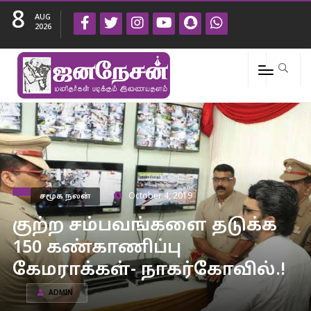
8
AUG
2026
சமூக நலன்
October 4, 2019
குற்ற சம்பவங்களை தடுக்க
150 கண்காணிப்பு
கேமராக்கள்- நாகர்கோவில்.!
ADMIN