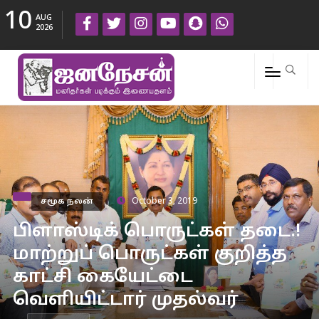
10
AUG
2026
சமூக நலன்
October 3, 2019
பிளாஸ்டிக் பொருட்கள் தடை.!
மாற்றுப் பொருட்கள் குறித்த
காட்சி கையேட்டை
வெளியிட்டார் முதல்வர்