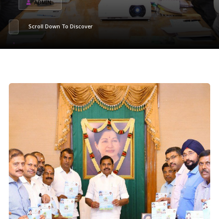
ADMIN
Scroll Down To Discover