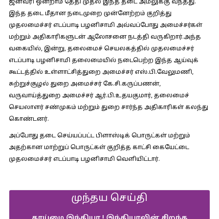
ஜனவரி ஒன்றாம் தேதி முதல் இந்த தடை அமலுக்கு வந்தது.
இந்த தடை மீதான நடைமுறை முன்னேற்றம் குறித்து
முதலமைச்சர் எடப்பாடி பழனிசாமி அவ்வப்போது அமைச்சர்கள்
மற்றும் அதிகாரிகளுடன் ஆலோசனை நடத்தி வருகிறார்.அந்த
வகையில், இன்று, தலைமைச் செயலகத்தில் முதலமைச்சர்
எடப்பாடி பழனிசாமி தலைமையில் நடைபெற்ற இந்த ஆய்வுக்
கூட்டத்தில் உள்ளாட்சித்துறை அமைச்சர் எஸ்.பி.வேலுமணி,
சுற்றுச்சூழல் துறை அமைச்சர் கே.சி.கருப்பணன்,
வருவாய்த்துறை அமைச்சர் ஆர்.பி.உதயகுமார், தலைமைச்
செயலாளர் சண்முகம் மற்றும் துறை சார்ந்த அதிகாரிகள் கலந்து
கொண்டனர்.
அப்போது தடை செய்யப்பட்ட பிளாஸ்டிக் பொருட்கள் மற்றும்
அதற்கான மாற்றுப் பொருட்கள் குறித்த காட்சி கையேட்டை
முதலமைச்சர் எடப்பாடி பழனிசாமி வெளியிட்டார்.
முந்தய செய்தி
தூய்மை இந்தியா.! இந்தியாவின் சிறந்த