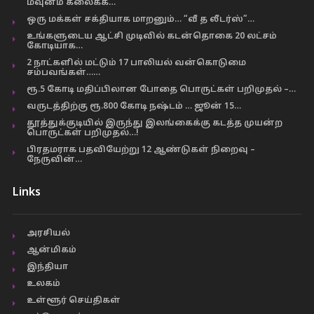
மவுனம் கலைக்க…
ஒரு மக்கள் சக்தியாக மாறனும்… “வீ த லீடர்ஸ்”…
உங்களுடைய ஆட்சி முடிவில் கடன்தொகை 20 லட்சம்
கோடியாக…
2 நாட்களில் மட்டும் 17 பாலியல் வன்கொடுமை
சம்பவங்கள்……
ரூ.5 கோடி மதிப்பிலான போதை பொருட்கள் பறிமுதல் –…
வருடத்திற்கு ரூ.800 கோடி நஷ்டம் … ஜூன் 15…
தூத்துக்குடியில் இருந்து இலங்கைக்கு கடத்த முயன்ற
பொருட்கள் பறிமுதல்…!
பிரதமராக பதவியேற்று 12 ஆண்டுகள் நிறைவு –
நேருவின்…
Links
அரசியல்
ஆன்மிகம்
இந்தியா
உலகம்
உள்ளூர் செய்திகள்