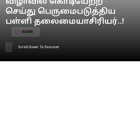
விழாவில் கொடியேற்ற
செய்து பெருமைபடுத்திய
பள்ளி தலைமையாசிரியர்..!
ADMIN
Scroll Down To Discover