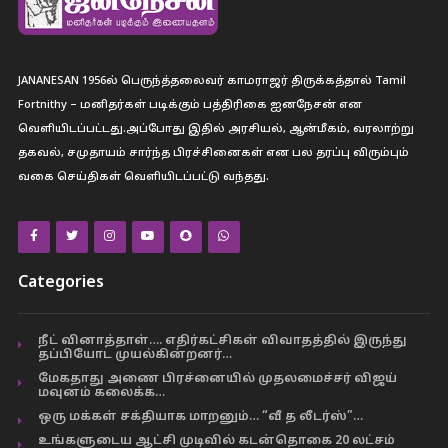
JANANESAN 1956ல் பெருந்த்தலைவர் காமராஜர் திருக்கத்தால் Tamil
Fortnithy – மனிதர்கள் படிக்கும் பத்திரிகை ஐனநேசன் என
வெளியிடப்பட்டது.அப்போது இதில் அரசியல், ஆன்மீகம், வரலாற்று
தகவல், சமுதாயம் சார்ந்த பிரச்சினைகள் என பல தரப்பு விரும்பும்
வகை செய்திகள் வெளியிடப்பட்டு வந்தது.
Categories
நீட் வினாத்தாள்…. எதிர்கட்சிகள் விவாதத்தில் இருந்து
தப்பியோட முயல்கின்றனர்…
மேகதாது அணை பிரச்னையில் முதலமைச்சர் விஜய்
மவுனம் கலைக்க…
ஒரு மக்கள் சக்தியாக மாறனும்… “வீ த லீடர்ஸ்”…
உங்களுடைய ஆட்சி முடிவில் கடன்தொகை 20 லட்சம்