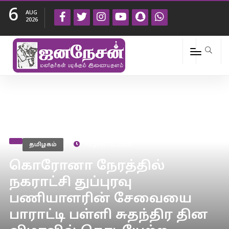
6
AUG
2026
தமிழகம்
August 16, 2020
கொரோனா நேரத்தில்
நகராட்சி துப்புரவு
பணியாளரின் சேவையை
பாராட்டி பள்ளி சுதந்திர தின