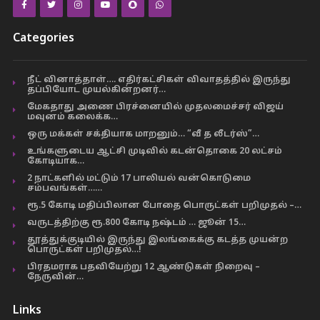
Categories
நீட் வினாத்தாள்…. எதிர்கட்சிகள் விவாதத்தில் இருந்து
தப்பியோட முயல்கின்றனர்…
மேகதாது அணை பிரச்னையில் முதலமைச்சர் விஜய்
மவுனம் கலைக்க…
ஒரு மக்கள் சக்தியாக மாறனும்… “வீ த லீடர்ஸ்”…
உங்களுடைய ஆட்சி முடிவில் கடன்தொகை 20 லட்சம்
கோடியாக…
2 நாட்களில் மட்டும் 17 பாலியல் வன்கொடுமை
சம்பவங்கள்……
ரூ.5 கோடி மதிப்பிலான போதை பொருட்கள் பறிமுதல் –…
வருடத்திற்கு ரூ.800 கோடி நஷ்டம் … ஜூன் 15…
தூத்துக்குடியில் இருந்து இலங்கைக்கு கடத்த முயன்ற
பொருட்கள் பறிமுதல்…!
பிரதமராக பதவியேற்று 12 ஆண்டுகள் நிறைவு –
நேருவின்…
Links