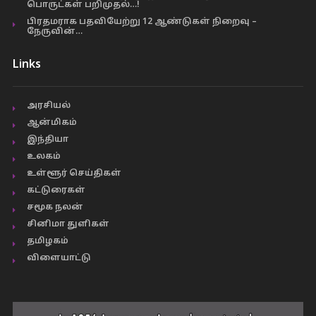
பொருட்கள் பறிமுதல்…!
பிரதமராக பதவியேற்று 12 ஆண்டுகள் நிறைவு –
நேருவின்…
Links
அரசியல்
ஆன்மிகம்
இந்தியா
உலகம்
உள்ளூர் செய்திகள்
கட்டுரைகள்
சமூக நலன்
சினிமா துளிகள்
தமிழகம்
விளையாட்டு