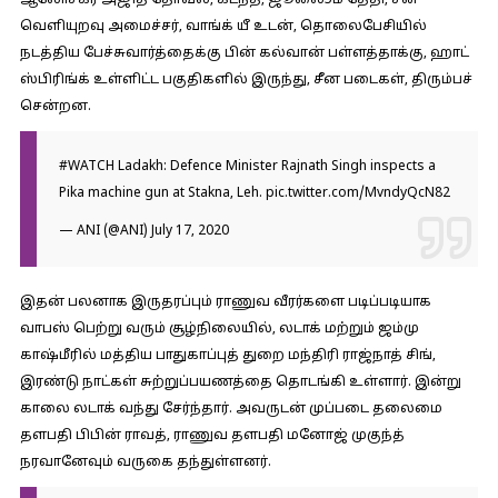
ஆலோசகர் அஜித் தோவல், கடந்த, ஜூலை5ம் தேதி, சீன
வெளியுறவு அமைச்சர், வாங்க் யீ உடன், தொலைபேசியில்
நடத்திய பேச்சுவார்த்தைக்கு பின் கல்வான் பள்ளத்தாக்கு, ஹாட்
ஸ்பிரிங்க் உள்ளிட்ட பகுதிகளில் இருந்து, சீன படைகள், திரும்பச்
சென்றன.
#WATCH
Ladakh: Defence Minister Rajnath Singh inspects a
Pika machine gun at Stakna, Leh.
pic.twitter.com/MvndyQcN82
— ANI (@ANI)
July 17, 2020
இதன் பலனாக இருதரப்பும் ராணுவ வீரர்களை படிப்படியாக
வாபஸ் பெற்று வரும் சூழ்நிலையில், லடாக் மற்றும் ஜம்மு
காஷ்மீரில் மத்திய பாதுகாப்புத் துறை மந்திரி ராஜ்நாத் சிங்,
இரண்டு நாட்கள் சுற்றுப்பயணத்தை தொடங்கி உள்ளார். இன்று
காலை லடாக் வந்து சேர்ந்தார். அவருடன் முப்படை தலைமை
தளபதி பிபின் ராவத், ராணுவ தளபதி மனோஜ் முகுந்த்
நரவானேவும் வருகை தந்துள்ளனர்.