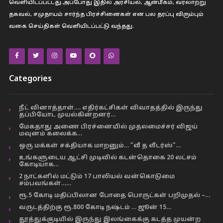
வெளியிடப்பட்டது.அப்போது இதில் அரசியல், ஆன்மீகம், வரலாற்று
தகவல், சமுதாயம் சார்ந்த பிரச்சினைகள் என பல தரப்பு விரும்பும்
வகை செய்திகள் வெளியிடப்பட்டு வந்தது.
Categories
நீட் வினாத்தாள்…. எதிர்கட்சிகள் விவாதத்தில் இருந்து
தப்பியோட முயல்கின்றனர்…
மேகதாது அணை பிரச்னையில் முதலமைச்சர் விஜய்
மவுனம் கலைக்க…
ஒரு மக்கள் சக்தியாக மாறனும்… “வீ த லீடர்ஸ்”…
உங்களுடைய ஆட்சி முடிவில் கடன்தொகை 20 லட்சம்
கோடியாக…
2 நாட்களில் மட்டும் 17 பாலியல் வன்கொடுமை
சம்பவங்கள்……
ரூ.5 கோடி மதிப்பிலான போதை பொருட்கள் பறிமுதல் –…
வருடத்திற்கு ரூ.800 கோடி நஷ்டம் … ஜூன் 15…
தூத்துக்குடியில் இருந்து இலங்கைக்கு கடத்த முயன்ற