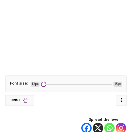
Font size:
12px
15px
PRINT
Spread the love