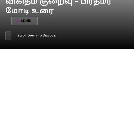
விகிதம் குறைவு – பிரதமர்
மோடி உரை
ADMIN
Scroll Down To Discover