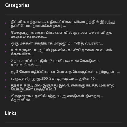
Categories
நீட் வினாத்தாள்…. எதிர்கட்சிகள் விவாதத்தில் இருந்து
தப்பியோட முயல்கின்றனர்…
மேகதாது அணை பிரச்னையில் முதலமைச்சர் விஜய்
மவுனம் கலைக்க…
ஒரு மக்கள் சக்தியாக மாறனும்… “வீ த லீடர்ஸ்”…
உங்களுடைய ஆட்சி முடிவில் கடன்தொகை 20 லட்சம்
கோடியாக…
2 நாட்களில் மட்டும் 17 பாலியல் வன்கொடுமை
சம்பவங்கள்……
ரூ.5 கோடி மதிப்பிலான போதை பொருட்கள் பறிமுதல் –…
வருடத்திற்கு ரூ.800 கோடி நஷ்டம் … ஜூன் 15…
தூத்துக்குடியில் இருந்து இலங்கைக்கு கடத்த முயன்ற
பொருட்கள் பறிமுதல்…!
பிரதமராக பதவியேற்று 12 ஆண்டுகள் நிறைவு –
நேருவின்…
Links