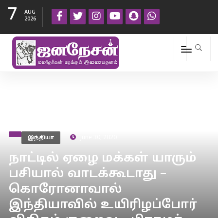
7
AUG
2026
இந்தியா
June 30, 2020
நாட்டில் ஏழை மக்கள் யாரும்
பசியால் வாடக்கூடாது –
கொரோனாவால்
இந்தியாவில் உயிரிழப்போர்