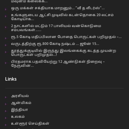
மவுனம் கலைக்க…
ஒரு மக்கள் சக்தியாக மாறனும்… “வீ த லீடர்ஸ்”…
உங்களுடைய ஆட்சி முடிவில் கடன்தொகை 20 லட்சம்
கோடியாக…
2 நாட்களில் மட்டும் 17 பாலியல் வன்கொடுமை
சம்பவங்கள்……
ரூ.5 கோடி மதிப்பிலான போதை பொருட்கள் பறிமுதல் –…
வருடத்திற்கு ரூ.800 கோடி நஷ்டம் … ஜூன் 15…
தூத்துக்குடியில் இருந்து இலங்கைக்கு கடத்த முயன்ற
பொருட்கள் பறிமுதல்…!
பிரதமராக பதவியேற்று 12 ஆண்டுகள் நிறைவு –
நேருவின்…
Links
அரசியல்
ஆன்மிகம்
இந்தியா
உலகம்
உள்ளூர் செய்திகள்