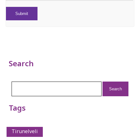
Search
Search
for:
Tags
Tirunelveli