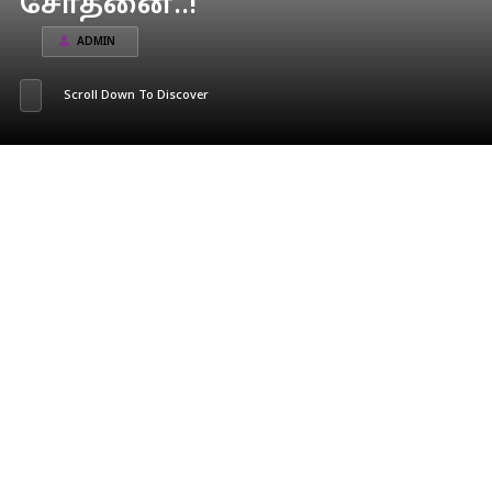
சோதனை..!
ADMIN
Scroll Down To Discover