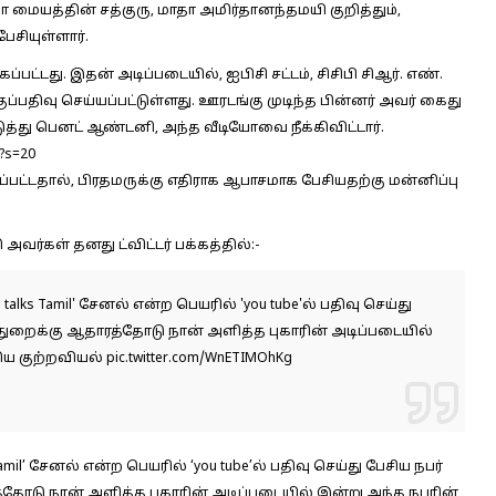
ையத்தின் சத்குரு, மாதா அமிர்தானந்தமயி குறித்தும்,
சியுள்ளார்.
பட்டது. இதன் அடிப்படையில், ஐபிசி சட்டம், சிசிபி சிஆர். எண்.
க்குப்பதிவு செய்யப்பட்டுள்ளது. ஊரடங்கு முடிந்த பின்னர் அவர் கைது
்து பெனட் ஆண்டனி, அந்த வீடியோவை நீக்கிவிட்டார்.
?s=20
ட்டதால், பிரதமருக்கு எதிராக ஆபாசமாக பேசியதற்கு மன்னிப்பு
வர்கள் தனது ட்விட்டர் பக்கத்தில்:-
lks Tamil' சேனல் என்ற பெயரில் 'you tube'ல் பதிவு செய்து
்துறைக்கு ஆதாரத்தோடு நான் அளித்த புகாரின் அடிப்படையில்
திய குற்றவியல்
pic.twitter.com/WnETIMOhKg
il’ சேனல் என்ற பெயரில் ‘you tube’ல் பதிவு செய்து பேசிய நபர்
தோடு நான் அளித்த புகாரின் அடிப்படையில் இன்று அந்த நபரின்