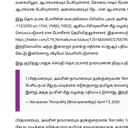
வகையிலும், ஆபாசமாகவும் பேசியுள்ளார். கோவை ஈஷா யோகா ம
ஆபாசமாக பேசியுள்ளார். அனைவரையும் தே… என ஆபாசமாக பே
இது தொடர்பாக போலீசின் சைபர்கிரைம் பிரிவில் புகார் அளிக்கப்
.113/2020 u/s 153A, 294(b), 505(2), ஆகிய பிரிவுகளின் கீழ் வழ
செய்யப்படுவார் என போலீசார் தெரிவித்துள்ளனர். இதனையடுத
https://twitter.com/CTR_Nirmalkumar/status/1251883045872758795
இந்நிலையில் அந்த இளைஞர் தனக்கு எதிராக எப்ஐஆர் பதியப்ப
கேட்டு இன்னொரு வீடியோ வெளியிட்டுள்ளார்.
இது குறித்து பாஜக செய்தி தொடர்பாளர் நாராயணன் திருப்பதி அ
1.பிரதமரையும், அவரின் தாயாரையும் தரக்குறைவாக 'Ben ta
பேசிய நபர் மீது நடவடிக்கை எடுக்குமாறு தமிழக காவல
இன்று அந்த நபரின் மீது வழக்கு பதியப்பட்டுள்ளது. இந்
— Narayanan Thirupathy (@narayanantbjp)
April 19, 2020
பிரதமரையும், அவரின் தாயாரையும் தரக்குறைவாக ‘Ben talks Tam
மீது நடவடிக்கை எடுக்குமாறு தமிழக காவல்துறைக்கு ஆதாரத்