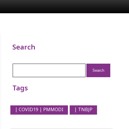
Search
Search
for:
Tags
| COVID19 | PMMODI
| TNBJP