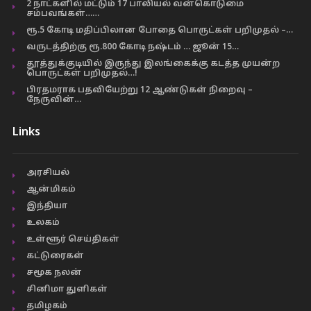
2 நாட்களில் மட்டும் 17 பாலியல் வன்கொடுமை
சம்பவங்கள்……
ரூ.5 கோடி மதிப்பிலான போதை பொருட்கள் பறிமுதல் –…
வருடத்திற்கு ரூ.800 கோடி நஷ்டம் … ஜூன் 15…
தூத்துக்குடியில் இருந்து இலங்கைக்கு கடத்த முயன்ற
பொருட்கள் பறிமுதல்…!
பிரதமராக பதவியேற்று 12 ஆண்டுகள் நிறைவு –
நேருவின்…
Links
அரசியல்
ஆன்மிகம்
இந்தியா
உலகம்
உள்ளூர் செய்திகள்
கட்டுரைகள்
சமூக நலன்
சினிமா துளிகள்
தமிழகம்