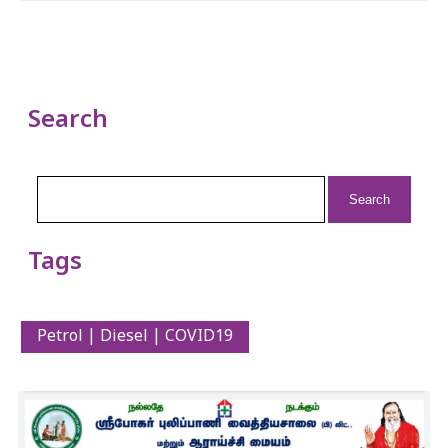
Search
Search
for:
Tags
Petrol | Diesel | COVID19