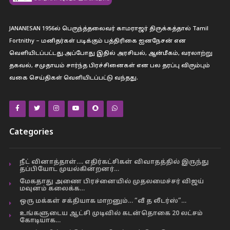
JANANESAN 1956ல் பெருந்த்தலைவர் காமராஜர் திருக்கத்தால் Tamil
Fortnithy – மனிதர்கள் படிக்கும் பத்திரிகை ஐனநேசன் என
வெளியிடப்பட்டது.அப்போது இதில் அரசியல், ஆன்மீகம், வரலாற்று
தகவல், சமுதாயம் சார்ந்த பிரச்சினைகள் என பல தரப்பு விரும்பும்
வகை செய்திகள் வெளியிடப்பட்டு வந்தது.
Categories
நீட் வினாத்தாள்…. எதிர்கட்சிகள் விவாதத்தில் இருந்து
தப்பியோட முயல்கின்றனர்…
மேகதாது அணை பிரச்னையில் முதலமைச்சர் விஜய்
மவுனம் கலைக்க…
ஒரு மக்கள் சக்தியாக மாறனும்… “வீ த லீடர்ஸ்”…
உங்களுடைய ஆட்சி முடிவில் கடன்தொகை 20 லட்சம்
கோடியாக…