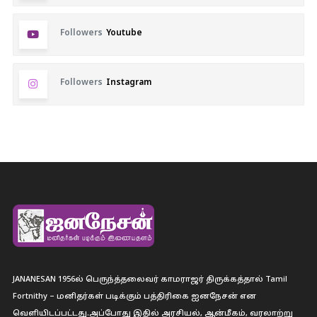
Followers
Youtube
Followers
Instagram
JANANESAN 1956ல் பெருந்த்தலைவர் காமராஜர் திருக்கத்தால் Tamil
Fortnithy – மனிதர்கள் படிக்கும் பத்திரிகை ஐனநேசன் என
வெளியிடப்பட்டது.அப்போது இதில் அரசியல், ஆன்மீகம், வரலாற்று