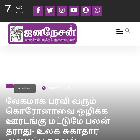
7
AUG
2026
உலகம்
March 26, 2020
வேகமாக பரவி வரும்
கொரோனாவை ஒழிக்க
ஊரடங்கு மட்டுமே பலன்
தராது- உலக சுகாதார