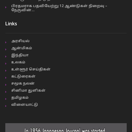
பிரதமராக பதவியேற்று 12 ஆண்டுகள் நிறைவு –
நேருவின்…
Links
அரசியல்
ஆன்மிகம்
இந்தியா
உலகம்
உள்ளூர் செய்திகள்
கட்டுரைகள்
சமூக நலன்
சினிமா துளிகள்
தமிழகம்
விளையாட்டு