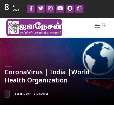
8
AUG
2026
CoronaVirus | India |World
Health Organization
Scroll Down To Discover