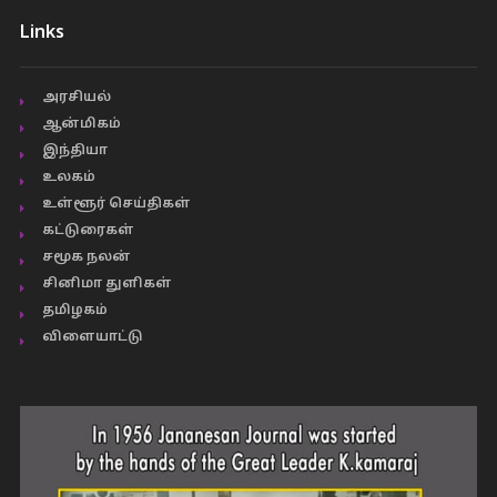
Links
அரசியல்
ஆன்மிகம்
இந்தியா
உலகம்
உள்ளூர் செய்திகள்
கட்டுரைகள்
சமூக நலன்
சினிமா துளிகள்
தமிழகம்
விளையாட்டு