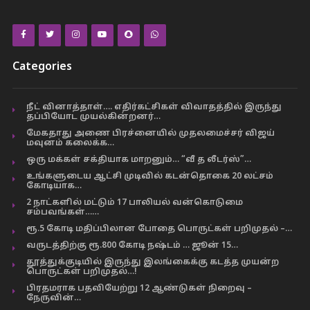
Categories
நீட் வினாத்தாள்…. எதிர்கட்சிகள் விவாதத்தில் இருந்து
தப்பியோட முயல்கின்றனர்…
மேகதாது அணை பிரச்னையில் முதலமைச்சர் விஜய்
மவுனம் கலைக்க…
ஒரு மக்கள் சக்தியாக மாறனும்… “வீ த லீடர்ஸ்”…
உங்களுடைய ஆட்சி முடிவில் கடன்தொகை 20 லட்சம்
கோடியாக…
2 நாட்களில் மட்டும் 17 பாலியல் வன்கொடுமை
சம்பவங்கள்……
ரூ.5 கோடி மதிப்பிலான போதை பொருட்கள் பறிமுதல் –…
வருடத்திற்கு ரூ.800 கோடி நஷ்டம் … ஜூன் 15…
தூத்துக்குடியில் இருந்து இலங்கைக்கு கடத்த முயன்ற
பொருட்கள் பறிமுதல்…!
பிரதமராக பதவியேற்று 12 ஆண்டுகள் நிறைவு –
நேருவின்…