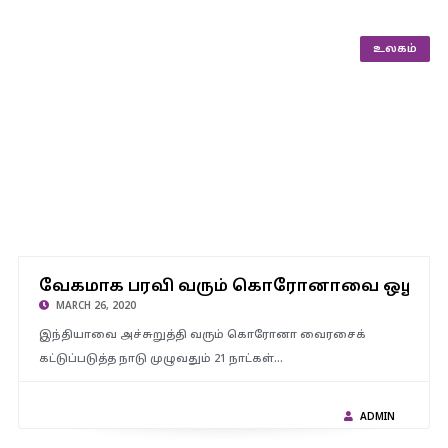
உலகம்
வேகமாக பரவி வரும் கொரோனாவை ஒழிக்க ஊரடங்கு மட்டுமே
வேகமாக பரவி வரும் கொரோனாவை ஒழிக்க
பலன் தராது- உலக சுகாதார அமைப்பு தகவல்
MARCH 26, 2020
இந்தியாவை அச்சுறுத்தி வரும் கொரோனா வைரசைக்
கட்டுப்படுத்த நாடு முழுவதும் 21 நாட்கள்…
ADMIN