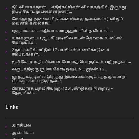
நீட் வினாத்தாள்…. எதிர்கட்சிகள் விவாதத்தில் இருந்து
தப்பியோட முயல்கின்றனர்…
மேகதாது அணை பிரச்னையில் முதலமைச்சர் விஜய்
மவுனம் கலைக்க…
ஒரு மக்கள் சக்தியாக மாறனும்… “வீ த லீடர்ஸ்”…
உங்களுடைய ஆட்சி முடிவில் கடன்தொகை 20 லட்சம்
கோடியாக…
2 நாட்களில் மட்டும் 17 பாலியல் வன்கொடுமை
சம்பவங்கள்……
ரூ.5 கோடி மதிப்பிலான போதை பொருட்கள் பறிமுதல் –…
வருடத்திற்கு ரூ.800 கோடி நஷ்டம் … ஜூன் 15…
தூத்துக்குடியில் இருந்து இலங்கைக்கு கடத்த முயன்ற
பொருட்கள் பறிமுதல்…!
பிரதமராக பதவியேற்று 12 ஆண்டுகள் நிறைவு –
நேருவின்…
Links
அரசியல்
ஆன்மிகம்