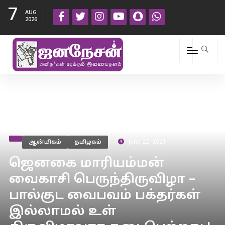
7
AUG
2026
ஆன்மிகம்
தமிழகம்
June 22, 2021
ஜெனகை மாரியம்மன்
வைகாசி பெருந்திருவிழா –
பால்குட வைபவம் பக்தர்கள்
இல்லாமல் உள்