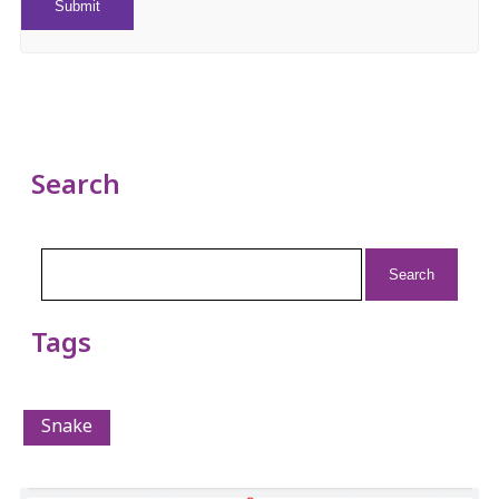
Search
Search
for:
Tags
Snake