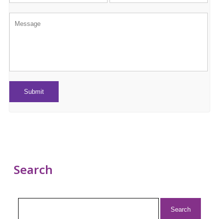
Search
Search
for: