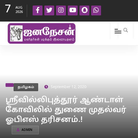
7
AUG
2026
தமிழகம்
September 12, 2020
ஸ்ரீவில்லிபுத்தூர் ஆண்டாள்
கோவிலில் துணை முதல்வர்
ஓபிஎஸ் தரிசனம்.!
ADMIN