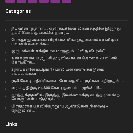
Categories
நீட் வினாத்தாள்…. எதிர்கட்சிகள் விவாதத்தில் இருந்து
தப்பியோட முயல்கின்றனர்…
மேகதாது அணை பிரச்னையில் முதலமைச்சர் விஜய்
மவுனம் கலைக்க…
ஒரு மக்கள் சக்தியாக மாறனும்… “வீ த லீடர்ஸ்”…
உங்களுடைய ஆட்சி முடிவில் கடன்தொகை 20 லட்சம்
கோடியாக…
2 நாட்களில் மட்டும் 17 பாலியல் வன்கொடுமை
சம்பவங்கள்……
ரூ.5 கோடி மதிப்பிலான போதை பொருட்கள் பறிமுதல் –…
வருடத்திற்கு ரூ.800 கோடி நஷ்டம் … ஜூன் 15…
தூத்துக்குடியில் இருந்து இலங்கைக்கு கடத்த முயன்ற
பொருட்கள் பறிமுதல்…!
பிரதமராக பதவியேற்று 12 ஆண்டுகள் நிறைவு –
நேருவின்…
Links