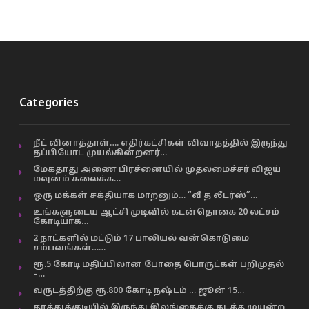
Categories
நீட் வினாத்தாள்…. எதிர்கட்சிகள் விவாதத்தில் இருந்து
தப்பியோட முயல்கின்றனர்…
மேகதாது அணை பிரச்னையில் முதலமைச்சர் விஜய்
மவுனம் கலைக்க…
ஒரு மக்கள் சக்தியாக மாறனும்… “வீ த லீடர்ஸ்”…
உங்களுடைய ஆட்சி முடிவில் கடன்தொகை 20 லட்சம்
கோடியாக…
2 நாட்களில் மட்டும் 17 பாலியல் வன்கொடுமை
சம்பவங்கள்……
ரூ.5 கோடி மதிப்பிலான போதை பொருட்கள் பறிமுதல்
–…
வருடத்திற்கு ரூ.800 கோடி நஷ்டம் … ஜூன் 15…
தூத்துக்குடியில் இருந்து இலங்கைக்கு கடத்த முயன்ற