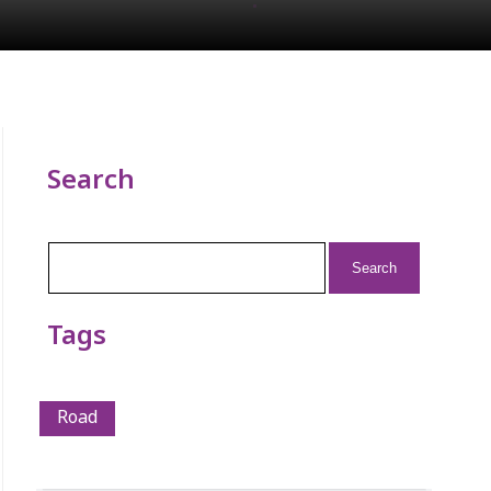
Search
Search
for:
Tags
Road