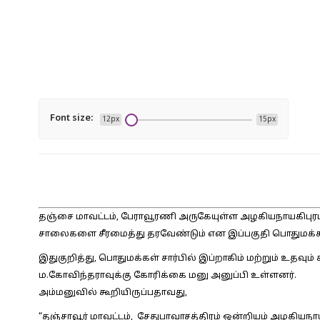
Font size:
12px
15px
தஞ்சை மாவட்டம், பேராவூரணி அருகேயுள்ள அழகியநாயகிபுரம் ஊ
சாலைகளை சீரமைத்து தரவேண்டும் என இப்பகுதி பொதுமக்கள
இதுகுறித்து, பொதுமக்கள் சார்பில் இப்றாகிம் மற்றும் உதவும்
ம.கோவிந்தராவுக்கு கோரிக்கை மனு அனுப்பி உள்ளனர்.
அம்மனுவில் கூறியிருப்பதாவது,
“தஞ்சாவூர் மாவட்டம், சேதுபாவாசத்திரம் ஒன்றியம் அழகியநா