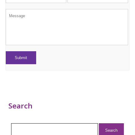
Search
Search
for: