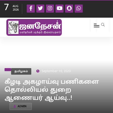
7
AUG
2026
தமிழகம்
September 10, 2020
கீழடி அகழாய்வு பணிகளை
தொல்லியல் துறை
ஆணையர் ஆய்வு..!
ADMIN