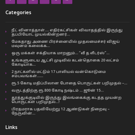
Categories
நீட் வினாத்தாள்…. எதிர்கட்சிகள் விவாதத்தில் இருந்து
தப்பியோட முயல்கின்றனர்…
மேகதாது அணை பிரச்னையில் முதலமைச்சர் விஜய்
மவுனம் கலைக்க…
ஒரு மக்கள் சக்தியாக மாறனும்… “வீ த லீடர்ஸ்”…
உங்களுடைய ஆட்சி முடிவில் கடன்தொகை 20 லட்சம்
கோடியாக…
2 நாட்களில் மட்டும் 17 பாலியல் வன்கொடுமை
சம்பவங்கள்……
ரூ.5 கோடி மதிப்பிலான போதை பொருட்கள் பறிமுதல் –…
வருடத்திற்கு ரூ.800 கோடி நஷ்டம் … ஜூன் 15…
தூத்துக்குடியில் இருந்து இலங்கைக்கு கடத்த முயன்ற
பொருட்கள் பறிமுதல்…!
பிரதமராக பதவியேற்று 12 ஆண்டுகள் நிறைவு –
நேருவின்…
Links