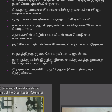
நீட் வினாத்தாள்…. எதிர்கட்சிகள் விவாதத்தில் இருந்து
தப்பியோட முயல்கின்றனர்…
மேகதாது அணை பிரச்னையில் முதலமைச்சர் விஜய்
மவுனம் கலைக்க…
ஒரு மக்கள் சக்தியாக மாறனும்… “வீ த லீடர்ஸ்”…
உங்களுடைய ஆட்சி முடிவில் கடன்தொகை 20 லட்சம்
கோடியாக…
2 நாட்களில் மட்டும் 17 பாலியல் வன்கொடுமை
சம்பவங்கள்……
ரூ.5 கோடி மதிப்பிலான போதை பொருட்கள் பறிமுதல்
–…
வருடத்திற்கு ரூ.800 கோடி நஷ்டம் … ஜூன் 15…
தூத்துக்குடியில் இருந்து இலங்கைக்கு கடத்த முயன்ற
பொருட்கள் பறிமுதல்…!
பிரதமராக பதவியேற்று 12 ஆண்டுகள் நிறைவு –
நேருவின்…