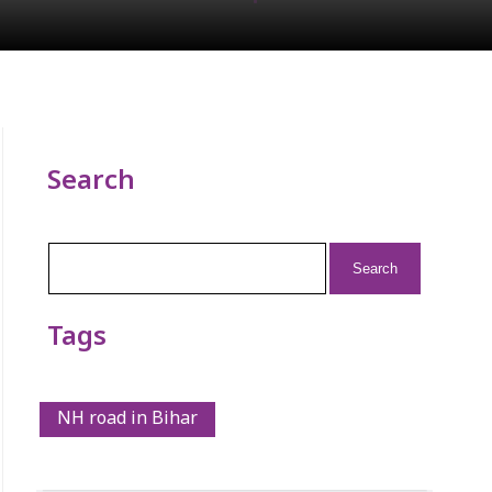
Search
Search
for:
Tags
NH road in Bihar