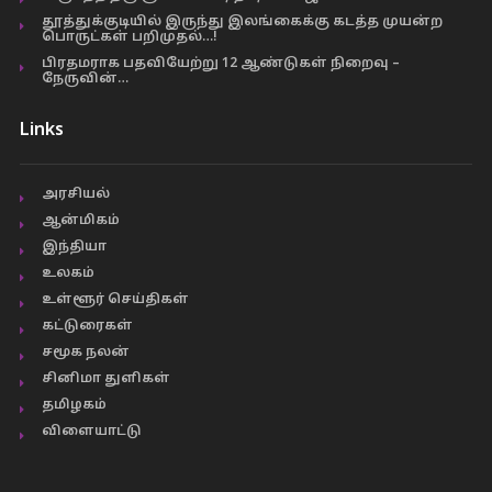
தூத்துக்குடியில் இருந்து இலங்கைக்கு கடத்த முயன்ற
பொருட்கள் பறிமுதல்…!
பிரதமராக பதவியேற்று 12 ஆண்டுகள் நிறைவு –
நேருவின்…
Links
அரசியல்
ஆன்மிகம்
இந்தியா
உலகம்
உள்ளூர் செய்திகள்
கட்டுரைகள்
சமூக நலன்
சினிமா துளிகள்
தமிழகம்
விளையாட்டு