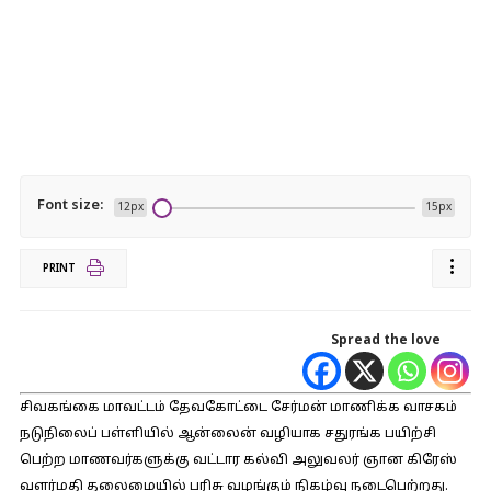
Font size:
12px
15px
PRINT
Spread the love
சிவகங்கை மாவட்டம் தேவகோட்டை சேர்மன் மாணிக்க வாசகம்
நடுநிலைப் பள்ளியில் ஆன்லைன் வழியாக சதுரங்க பயிற்சி
பெற்ற மாணவர்களுக்கு வட்டார கல்வி அலுவலர் ஞான கிரேஸ்
வளர்மதி தலைமையில் பரிசு வழங்கும் நிகழ்வு நடைபெற்றது.