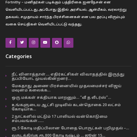
Fortnithy – மனிதர்கள் படிக்கும் பத்திரிகை ஐனநேசன் என
வெளியிடப்பட்டது.அப்போது இதில் அரசியல், ஆன்மீகம், வரலாற்று
தகவல், சமுதாயம் சார்ந்த பிரச்சினைகள் என பல தரப்பு விரும்பும்
வகை செய்திகள் வெளியிடப்பட்டு வந்தது.
Categories
நீட் வினாத்தாள்…. எதிர்கட்சிகள் விவாதத்தில் இருந்து
தப்பியோட முயல்கின்றனர்…
மேகதாது அணை பிரச்னையில் முதலமைச்சர் விஜய்
மவுனம் கலைக்க…
ஒரு மக்கள் சக்தியாக மாறனும்… “வீ த லீடர்ஸ்”…
உங்களுடைய ஆட்சி முடிவில் கடன்தொகை 20 லட்சம்
கோடியாக…
2 நாட்களில் மட்டும் 17 பாலியல் வன்கொடுமை
சம்பவங்கள்……
ரூ.5 கோடி மதிப்பிலான போதை பொருட்கள் பறிமுதல் –…
வருடத்திற்கு ரூ.800 கோடி நஷ்டம் … ஜூன் 15…