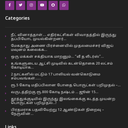
Categories
நீட் வினாத்தாள்…. எதிர்கட்சிகள் விவாதத்தில் இருந்து
தப்பியோட முயல்கின்றனர்…
மேகதாது அணை பிரச்னையில் முதலமைச்சர் விஜய்
மவுனம் கலைக்க…
ஒரு மக்கள் சக்தியாக மாறனும்… “வீ த லீடர்ஸ்”…
உங்களுடைய ஆட்சி முடிவில் கடன்தொகை 20 லட்சம்
கோடியாக…
2 நாட்களில் மட்டும் 17 பாலியல் வன்கொடுமை
சம்பவங்கள்……
ரூ.5 கோடி மதிப்பிலான போதை பொருட்கள் பறிமுதல் –…
வருடத்திற்கு ரூ.800 கோடி நஷ்டம் … ஜூன் 15…
தூத்துக்குடியில் இருந்து இலங்கைக்கு கடத்த முயன்ற
பொருட்கள் பறிமுதல்…!
பிரதமராக பதவியேற்று 12 ஆண்டுகள் நிறைவு –
நேருவின்…
Links