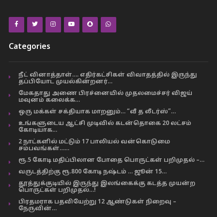
Categories
நீட் வினாத்தாள்…. எதிர்கட்சிகள் விவாதத்தில் இருந்து
தப்பியோட முயல்கின்றனர்…
மேகதாது அணை பிரச்னையில் முதலமைச்சர் விஜய்
மவுனம் கலைக்க…
ஒரு மக்கள் சக்தியாக மாறனும்… “வீ த லீடர்ஸ்”…
உங்களுடைய ஆட்சி முடிவில் கடன்தொகை 20 லட்சம்
கோடியாக…
2 நாட்களில் மட்டும் 17 பாலியல் வன்கொடுமை
சம்பவங்கள்……
ரூ.5 கோடி மதிப்பிலான போதை பொருட்கள் பறிமுதல் –…
வருடத்திற்கு ரூ.800 கோடி நஷ்டம் … ஜூன் 15…
தூத்துக்குடியில் இருந்து இலங்கைக்கு கடத்த முயன்ற
பொருட்கள் பறிமுதல்…!
பிரதமராக பதவியேற்று 12 ஆண்டுகள் நிறைவு –
நேருவின்…