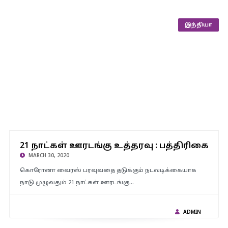
இந்தியா
21 நாட்கள் ஊரடங்கு உத்தரவு : பத்திரிகைகள் வினியோகத்தை
அனுமதிக்க வேண்டும் – மத்திய உள்துறை அமைச்சக செயலாளர்
21 நாட்கள் ஊரடங்கு உத்தரவு : பத்திரிகைகள்
உத்தரவு.!
MARCH 30, 2020
கொரோனா வைரஸ் பரவுவதை தடுக்கும் நடவடிக்கையாக
நாடு முழுவதும் 21 நாட்கள் ஊரடங்கு…
ADMIN