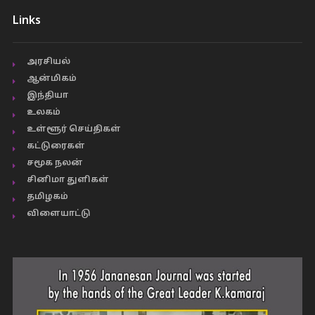
Links
அரசியல்
ஆன்மிகம்
இந்தியா
உலகம்
உள்ளூர் செய்திகள்
கட்டுரைகள்
சமூக நலன்
சினிமா துளிகள்
தமிழகம்
விளையாட்டு