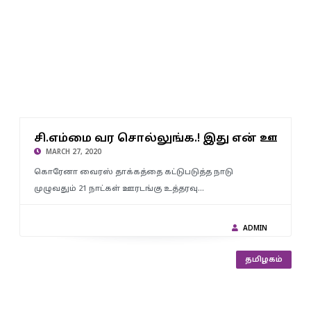
சி.எம்மை வர சொல்லுங்க.! இது என் ஊரு.! என் கோட்டை..!!
்திய ஆயு
சி.எம்மை வர சொல்லுங்க.! இது என் ஊரு.! 
வீரவசனம் பேசிய தம்பியை தனியாக கவனித்த போலீஸ்…!!
MARCH 27, 2020
கொரேனா வைரஸ் தாக்கத்தை கட்டுபடுத்த நாடு
முழுவதும் 21 நாட்கள் ஊரடங்கு உத்தரவு…
ADMIN
தமிழகம்