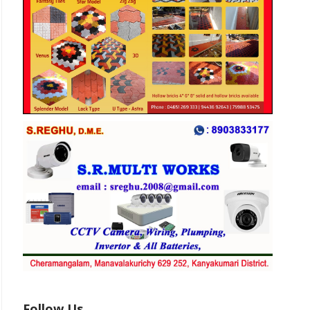
ொருட்க