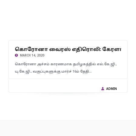
கொரோனா வைரஸ் எதிரொலி: கேரளாவை ஒட்டியுள்ள தமிழக
யில்களில் 1
கொரோனா வைரஸ் எதிரொலி: கேரளாவை ஒட
மாவட்டங்களில் 5-ம்வகுப்பு வரை பள்ளிகளுக்கு விடுமுறை..!!
MARCH 14, 2020
கொரோனா அச்சம் காரணமாக தமிழகத்தில் எல்.கே.ஜி.,
யு.கே.ஜி., வகுப்புகளுக்கு மார்ச் 16ம் தேதி…
ADMIN