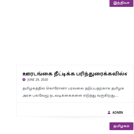
இந்தியா
ஊரடங்கை நீட்டிக்க பரிந்துரைக்கவில்லை ; முதல்வர் உடனான
ஊரடங்கை நீட்டிக்க பரிந்துரைக்கவில்லை
ஆலோசனைக்கு பிறகு மருத்துவக் குழு பேட்டி.!
JUNE 29, 2020
தமிழகத்தில் கொரோனா பரவலை தடுப்பதற்காக தமிழக
அரசு பல்வேறு நடவடிக்கைகளை எடுத்து வருகிறது.…
ADMIN
தமிழகம்