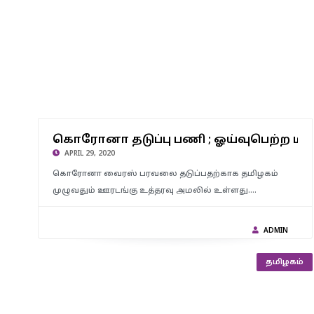
கொரோனா தடுப்பு பணி ; ஓய்வுபெற்ற மத்திய ஆயுதப்படை
கொரோனா தடுப்பு பணி ; ஓய்வுபெற்ற மத
வீரர்கள் தேவை- தமிழக காவல்துறை..!
APRIL 29, 2020
கொரோனா வைரஸ் பரவலை தடுப்பதற்காக தமிழகம்
முழுவதும் ஊரடங்கு உத்தரவு அமலில் உள்ளது.…
ADMIN
தமிழகம்