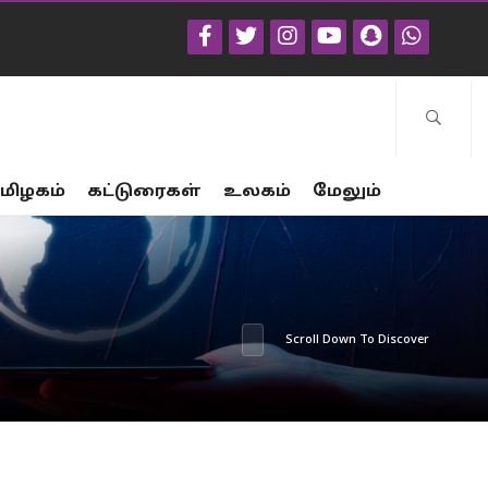
மிழகம்
கட்டுரைகள்
உலகம்
மேலும்
Scroll Down To Discover