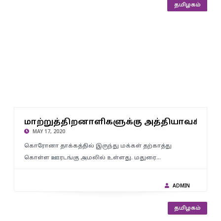
அரசியல்
தமிழகம்
மாற்றுத்திறனாளிகளுக்கு அத்தியாவசிய பொருட்களை
 ; முத
மாற்றுத்திறனாளிகளுக்கு அத்தியாவசிய ப
வழங்கிய அமைச்சர்கள்..!
MAY 17, 2020
கொரோனா தாக்கத்தில் இருந்து மக்கள் தற்காத்து
கொள்ள ஊரடங்கு அமலில் உள்ளது. மதுரை…
ADMIN
தமிழகம்