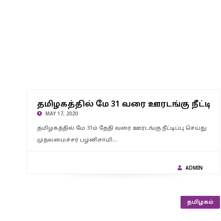
தமிழகத்தி​ல் மே 31 வரை ஊரடங்கு நீட்டிப்பு : ஊரடங்கின் போது
கூடுதல் தளர்வுகளும் அறிவிப்பு – புதிய அறிவிப்புகளை
தமிழகத்தி​ல் மே 31 வரை ஊரடங்கு நீட்டிப்ப
வெளியிட்ட தமிழக அரசு
MAY 17, 2020
தமிழகத்தில் மே 31ம் தேதி வரை ஊரடங்கு நீட்டிப்பு செய்து
முதலமைச்சர் பழனிசாமி…
ADMIN
தமிழகம்