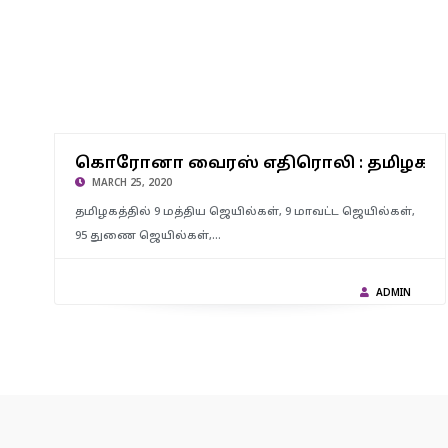
கொரோனா வைரஸ் எதிரொலி : தமிழக ஜெயில்களில் 1,184
கொரோனா வைரஸ் எதிரொலி : தமிழக ஜெ
கைதிகள் ஜாமீனில் விடுதலை..!!
MARCH 25, 2020
தமிழகத்தில் 9 மத்திய ஜெயில்கள், 9 மாவட்ட ஜெயில்கள்,
95 துணை ஜெயில்கள்,…
ADMIN