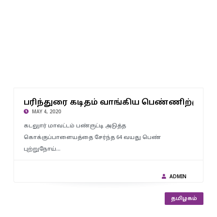
பரிந்துரை கடிதம் வாங்கிய பெண்ணிற்கு கொரோனா பாதிப்பு :
ு
பரிந்துரை கடிதம் வாங்கிய பெண்ணிற்கு
தனிமைப்படுத்தப்பட்டார் கடலூர் திமுக எம்.பி.
MAY 4, 2020
கடலுார் மாவட்டம் பண்ருட்டி அடுத்த
கொக்குப்பாளையத்தை சேர்ந்த 64 வயது பெண்
புற்றுநோய்…
ADMIN
தமிழகம்