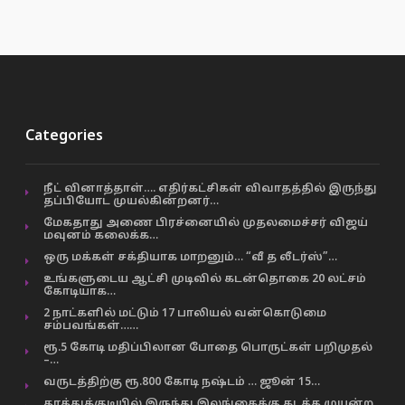
Categories
நீட் வினாத்தாள்…. எதிர்கட்சிகள் விவாதத்தில் இருந்து
தப்பியோட முயல்கின்றனர்…
மேகதாது அணை பிரச்னையில் முதலமைச்சர் விஜய்
மவுனம் கலைக்க…
ஒரு மக்கள் சக்தியாக மாறனும்… “வீ த லீடர்ஸ்”…
உங்களுடைய ஆட்சி முடிவில் கடன்தொகை 20 லட்சம்
கோடியாக…
2 நாட்களில் மட்டும் 17 பாலியல் வன்கொடுமை
சம்பவங்கள்……
ரூ.5 கோடி மதிப்பிலான போதை பொருட்கள் பறிமுதல்
–…
வருடத்திற்கு ரூ.800 கோடி நஷ்டம் … ஜூன் 15…
தூத்துக்குடியில் இருந்து இலங்கைக்கு கடத்த முயன்ற