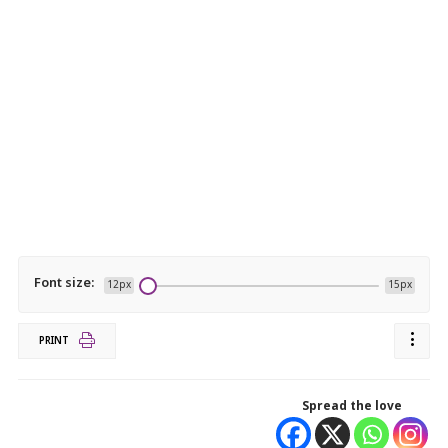
Font size:
12px
15px
PRINT
Spread the love