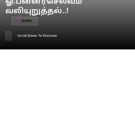
ஓ.பன்னீர்செல்வம்
வலியுறுத்தல்..!
ADMIN
Scroll Down To Discover