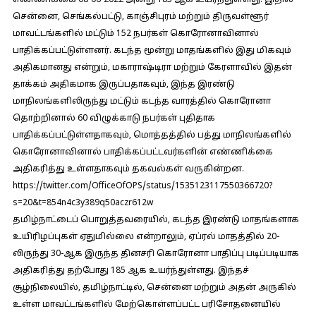
எண்ணிக்கை 08-06-2022 அன்று 185 ஆக உயர்ந்துள்ளது. இதில்
சென்னை, செங்கல்பட்டு, காஞ்சிபுரம் மற்றும் திருவள்ளூர்
மாவட்டங்களில் மட்டும் 152 நபர்கள் கொரோனாவினால்
பாதிக்கப்பட்டுள்ளனர். கடந்த மூன்று மாதங்களில் இது மிகவும்
அதிகமானது என்றும், மகாராஷ்டிரா மற்றும் கேரளாவில் இதன்
தாக்கம் அதிகமாக இருப்பதாகவும், இந்த இரண்டு
மாநிலங்களிலிருந்து மட்டும் கடந்த வாரத்தில் கொரோனா
தொற்றினால் 60 விழுக்காடு நபர்கள் புதிதாக
பாதிக்கப்பட்டுள்ளதாகவும், மொத்தத்தில் பத்து மாநிலங்களில்
கொரோனாவினால் பாதிக்கப்பட்டவர்களின் எண்ணிக்கை
அதிகரித்து உள்ளதாகவும் தகவல்கள் வருகின்றன.
https://twitter.com/OfficeOfOPS/status/1535123117550366720?
s=20&t=854n4c3y389q50aczr612w
தமிழ்நாட்டைப் பொறுத்தவரையில், கடந்த இரண்டு மாதங்களாக
உயிரிழப்புகள் ஏதுமில்லை என்றாலும், ஏப்ரல் மாதத்தில் 20-
லிருந்து 30-ஆக இருந்த தினசரி கொரோனா பாதிப்பு படிப்படியாக
அதிகரித்து தற்போது 185 ஆக உயர்ந்துள்ளது. இந்தச்
சூழ்நிலையில், தமிழ்நாட்டில், சென்னை மற்றும் அதன் அருகில்
உள்ள மாவட்டங்களில் மேற்கொள்ளப்பட்ட பரிசோதனையில்