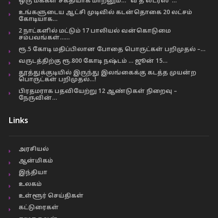
ஒரு மக்கள் சக்தியாக மாறனும்… “வீ த லீடர்ஸ்”…
உங்களுடைய ஆட்சி முடிவில் கடன்தொகை 20 லட்சம்
கோடியாக…
2 நாட்களில் மட்டும் 17 பாலியல் வன்கொடுமை
சம்பவங்கள்……
ரூ.5 கோடி மதிப்பிலான போதை பொருட்கள் பறிமுதல் –…
வருடத்திற்கு ரூ.800 கோடி நஷ்டம் … ஜூன் 15…
தூத்துக்குடியில் இருந்து இலங்கைக்கு கடத்த முயன்ற
பொருட்கள் பறிமுதல்…!
பிரதமராக பதவியேற்று 12 ஆண்டுகள் நிறைவு –
நேருவின்…
Links
அரசியல்
ஆன்மிகம்
இந்தியா
உலகம்
உள்ளூர் செய்திகள்
கட்டுரைகள்