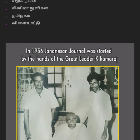
சமூக நலன்
சினிமா துளிகள்
தமிழகம்
விளையாட்டு