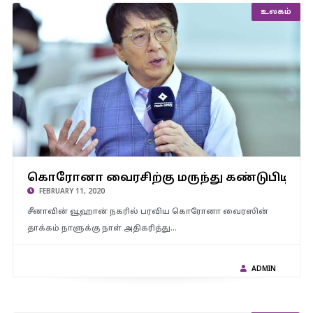
உலகம்
கொரோனா வைரசிற்கு மருந்து கண்டுபிடித்தால் அவர்களுக்கு 1
கொரோனா வைரசிற்கு மருந்து கண்டுபிடித்த
கோடி ரூபாய் பரிசளிப்பதாக நடிகர் ஜாக்கி ஜான் அறிவிப்பு
FEBRUARY 11, 2020
சீனாவின் வூஹான் நகரில் பரவிய கொரோனா வைரஸின்
தாக்கம் நாளுக்கு நாள் அதிகரித்து…
ADMIN