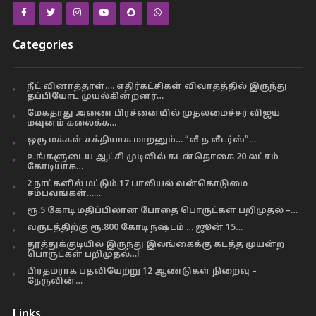
Categories
நீட் வினாத்தாள்…. எதிர்கட்சிகள் விவாதத்தில் இருந்து
தப்பியோட முயல்கின்றனர்…
மேகதாது அணை பிரச்னையில் முதலமைச்சர் விஜய்
மவுனம் கலைக்க…
ஒரு மக்கள் சக்தியாக மாறனும்… “வீ த லீடர்ஸ்”…
உங்களுடைய ஆட்சி முடிவில் கடன்தொகை 20 லட்சம்
கோடியாக…
2 நாட்களில் மட்டும் 17 பாலியல் வன்கொடுமை
சம்பவங்கள்……
ரூ.5 கோடி மதிப்பிலான போதை பொருட்கள் பறிமுதல் –…
வருடத்திற்கு ரூ.800 கோடி நஷ்டம் … ஜூன் 15…
தூத்துக்குடியில் இருந்து இலங்கைக்கு கடத்த முயன்ற
பொருட்கள் பறிமுதல்…!
பிரதமராக பதவியேற்று 12 ஆண்டுகள் நிறைவு –
நேருவின்…
Links