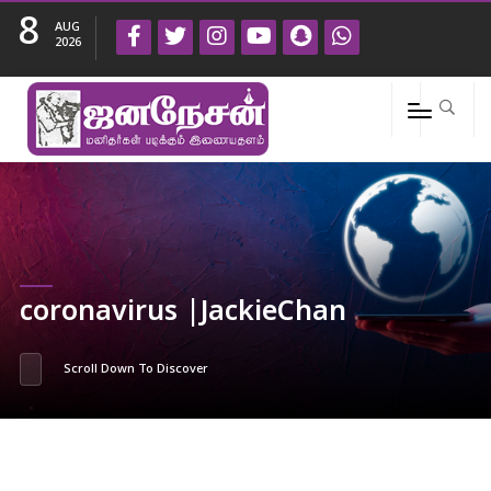
8
AUG
2026
coronavirus |JackieChan
Scroll Down To Discover