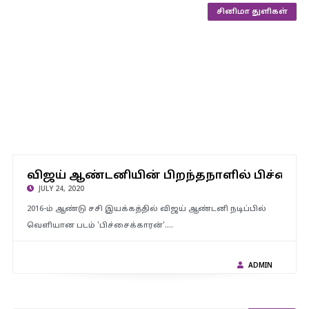
சினிமா துளிகள்
விஜய் ஆண்டனியின் பிறந்தநாளில் பிச்சைக்காரன் 2′ ஃபர்ஸ்ட் லுக்
விஜய் ஆண்டனியின் பிறந்தநாளில் பிச்சை
வெளியீடு
JULY 24, 2020
2016-ம் ஆண்டு சசி இயக்கத்தில் விஜய் ஆண்டனி நடிப்பில்
வெளியான படம் 'பிச்சைக்காரன்'.…
ADMIN