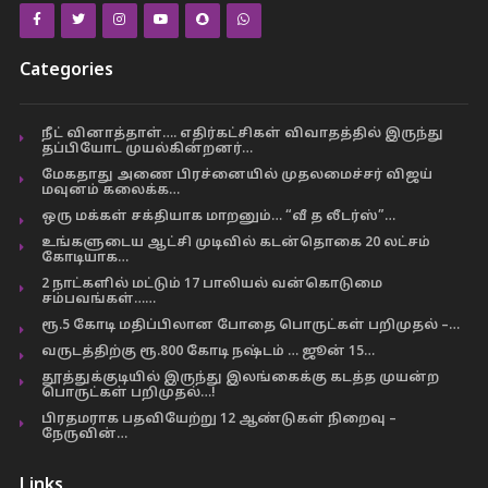
Categories
நீட் வினாத்தாள்…. எதிர்கட்சிகள் விவாதத்தில் இருந்து
தப்பியோட முயல்கின்றனர்…
மேகதாது அணை பிரச்னையில் முதலமைச்சர் விஜய்
மவுனம் கலைக்க…
ஒரு மக்கள் சக்தியாக மாறனும்… “வீ த லீடர்ஸ்”…
உங்களுடைய ஆட்சி முடிவில் கடன்தொகை 20 லட்சம்
கோடியாக…
2 நாட்களில் மட்டும் 17 பாலியல் வன்கொடுமை
சம்பவங்கள்……
ரூ.5 கோடி மதிப்பிலான போதை பொருட்கள் பறிமுதல் –…
வருடத்திற்கு ரூ.800 கோடி நஷ்டம் … ஜூன் 15…
தூத்துக்குடியில் இருந்து இலங்கைக்கு கடத்த முயன்ற
பொருட்கள் பறிமுதல்…!
பிரதமராக பதவியேற்று 12 ஆண்டுகள் நிறைவு –
நேருவின்…
Links