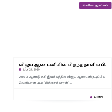
சினிமா துளிகள்
விஜய் ஆண்டனியின் பிறந்தநாளில் பிச்சைக்காரன் 2′ ஃபர்ஸ்ட்
விஜய் ஆண்டனியின் பிறந்தநாளில் பிச
லுக் வெளியீடு
JULY 24, 2020
2016-ம் ஆண்டு சசி இயக்கத்தில் விஜய் ஆண்டனி நடிப்பில்
வெளியான படம் 'பிச்சைக்காரன்'.…
ADMIN