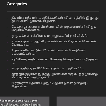
Categories
நீட் வினாத்தாள்…. எதிர்கட்சிகள் விவாதத்தில் இருந்து
தப்பியோட முயல்கின்றனர்…
மேகதாது அணை பிரச்னையில் முதலமைச்சர் விஜய்
மவுனம் கலைக்க…
ஒரு மக்கள் சக்தியாக மாறனும்… “வீ த லீடர்ஸ்”…
உங்களுடைய ஆட்சி முடிவில் கடன்தொகை 20 லட்சம்
கோடியாக…
2 நாட்களில் மட்டும் 17 பாலியல் வன்கொடுமை
சம்பவங்கள்……
ரூ.5 கோடி மதிப்பிலான போதை பொருட்கள் பறிமுதல்
–…
வருடத்திற்கு ரூ.800 கோடி நஷ்டம் … ஜூன் 15…
தூத்துக்குடியில் இருந்து இலங்கைக்கு கடத்த முயன்ற
பொருட்கள் பறிமுதல்…!
பிரதமராக பதவியேற்று 12 ஆண்டுகள் நிறைவு –
நேருவின்…