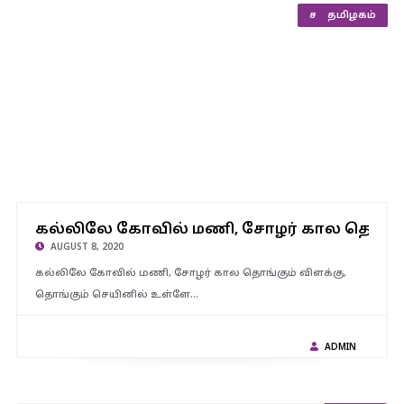
சமூக நலன்
தமிழகம்
கல்லிலே கோவில் மணி, சோழர் கால தொங்கும் விளக்கு, –
சாதனை படைக்கும் திருப்பரங்குன்றம் கல் சிற்பி.முருகன்..!
கல்லிலே கோவில் மணி, சோழர் கால தொங்க
கண்டுகொள்ளுமா தமிழக அரசு…?
AUGUST 8, 2020
கல்லிலே கோவில் மணி, சோழர் கால தொங்கும் விளக்கு,
தொங்கும் செயினில் உள்ளே…
ADMIN