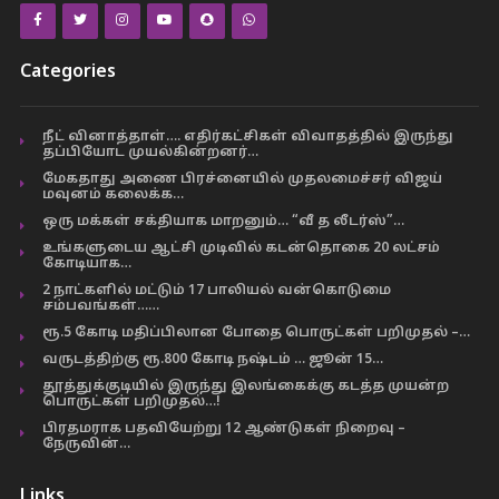
Categories
நீட் வினாத்தாள்…. எதிர்கட்சிகள் விவாதத்தில் இருந்து
தப்பியோட முயல்கின்றனர்…
மேகதாது அணை பிரச்னையில் முதலமைச்சர் விஜய்
மவுனம் கலைக்க…
ஒரு மக்கள் சக்தியாக மாறனும்… “வீ த லீடர்ஸ்”…
உங்களுடைய ஆட்சி முடிவில் கடன்தொகை 20 லட்சம்
கோடியாக…
2 நாட்களில் மட்டும் 17 பாலியல் வன்கொடுமை
சம்பவங்கள்……
ரூ.5 கோடி மதிப்பிலான போதை பொருட்கள் பறிமுதல் –…
வருடத்திற்கு ரூ.800 கோடி நஷ்டம் … ஜூன் 15…
தூத்துக்குடியில் இருந்து இலங்கைக்கு கடத்த முயன்ற
பொருட்கள் பறிமுதல்…!
பிரதமராக பதவியேற்று 12 ஆண்டுகள் நிறைவு –
நேருவின்…
Links