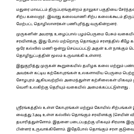
மதுரை மாவட்டம் திருப்பரங்குன்றம் தாலுகா பகுதியை சேர்ந்தவர
சிற்ப கலைஞர் . இவரது கலைவாணி சிற்ப கலைக்கூடம் திருப்ப
மேற்பட்ட தொழிலாளர்கள் பணிபுரிந்து வருகின்றனர்.
முருகனின் அயராத உழைப்பால் பழம்பெருமை பேசும் வகையில்
சரவிளக்கு. இது போல் மற்றொரு தொங்கும் சரளத்தில் கீழே க
ஒரே கல்லில் மணி ஒன்று செய்யப்பட்டு அதன் உள் நாக்கும்
தொழிநுட்பத்தின் மூலம் உருவாக்கி உள்ளார்.
இதுகுறித்து முருகன் கூறுகையில்
தமிழக கலை மற்றும் பண்பா
அவர்கள் கட்டிய கற்கோபுரங்கள் உலகளாவிய பெருமை பெற்ற
சோழபுரம் ஆகியவற்றில் அமைந்துள்ள கற்சிலைகள் மிகவும் த
வெளி உலகிற்கு தெரியும் வகையில் அமைக்கப்பட்டுள்ளது .
ஸ்ரீரங்கத்தில் உள்ள கோபுரங்கள் மற்றும் கோயில் சிற்பங்க
வைத்து 3அடி உள்ள கல்லில் தொங்கும் சரவிளக்கு (செயின் வி
தயாரித்துள்ளோம். இதனை படைப்பதற்கு மிகவும் சிரமாக இருந்
பின்னர் உருவாக்கினோம். இதேபோல் தொங்கும் சரள குடுவைய