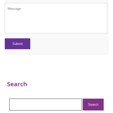
Search
Search
for: