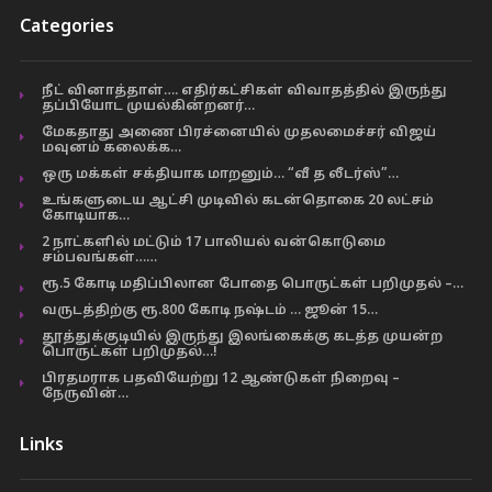
Categories
நீட் வினாத்தாள்…. எதிர்கட்சிகள் விவாதத்தில் இருந்து
தப்பியோட முயல்கின்றனர்…
மேகதாது அணை பிரச்னையில் முதலமைச்சர் விஜய்
மவுனம் கலைக்க…
ஒரு மக்கள் சக்தியாக மாறனும்… “வீ த லீடர்ஸ்”…
உங்களுடைய ஆட்சி முடிவில் கடன்தொகை 20 லட்சம்
கோடியாக…
2 நாட்களில் மட்டும் 17 பாலியல் வன்கொடுமை
சம்பவங்கள்……
ரூ.5 கோடி மதிப்பிலான போதை பொருட்கள் பறிமுதல் –…
வருடத்திற்கு ரூ.800 கோடி நஷ்டம் … ஜூன் 15…
தூத்துக்குடியில் இருந்து இலங்கைக்கு கடத்த முயன்ற
பொருட்கள் பறிமுதல்…!
பிரதமராக பதவியேற்று 12 ஆண்டுகள் நிறைவு –
நேருவின்…
Links