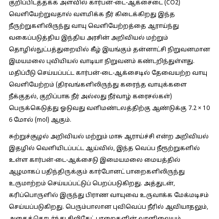
குறிப்பிடத்தக்க அளவில் கார்பன்-டை-ஆக்சைடை (CO2)
வெளியேற்றுவதால் வளமிக்க நீர் கிடைக்கிறது இந்த
நீருற்றுகளிலிருந்து வாயு வெளியேற்றத்தை ஆராய்ந்து
வகைப்படுத்திய இந்திய அரசின் அறிவியல் மற்றும்
தொழில்நுட்பத்துறையில் கீழ் இயங்கும் தன்னாட்சி நிறுவனமான
இமயமலை புவியியல் வாடியா நிறுவனம் கண்டறிந்துள்ளது.
மதிப்பீடு செய்யப்பட்ட கார்பன்-டை-ஆக்சைடில் தேவையற்ற வாயு
வெளியேற்றம் (திரவங்களிலிருந்து கரைந்த வாயுக்களை
நீக்குதல், குறிப்பாக நீர் அல்லது நீர்வாழ் கரைசல்கள்)
பெருக்கெடுத்து ஓடுவது வளிமண்டலத்திற்கு ஆண்டுக்கு 7.2 × 10
6 மோல் (mol) ஆகும்.
சுற்றுச்சூழல் அறிவியல் மற்றும் மாசு ஆராய்ச்சி என்ற அறிவியல்
இதழில் வெளியிடப்பட்ட ஆய்வில், இந்த வெப்ப நீரூற்றுகளில்
உள்ள கார்பன்-டை-ஆக்சைடு இமையமலை மையத்தில்
ஆழமாகப் பதிந்திருக்கும் கார்போனட் பாறைகளிலிருந்து
உருமாற்றம் செய்யப்பட்டுப் பெறப்படுகிறது. அத்துடன்,
கரிப்பொருளில் இருந்து பிராண வாயுவை உருவாக்க மேக்மடிசம்
செய்யப்படுகிறது. பெரும்பாலான புவிவெப்ப நீரில் ஆவியாதலும்,