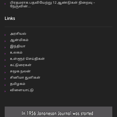
பிரதமராக பதவியேற்று 12 ஆண்டுகள் நிறைவு –
நேருவின்…
Links
அரசியல்
ஆன்மிகம்
இந்தியா
உலகம்
உள்ளூர் செய்திகள்
கட்டுரைகள்
சமூக நலன்
சினிமா துளிகள்
தமிழகம்
விளையாட்டு