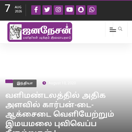
7
AUG
2026
இந்தியா
August 10, 2020
வளிமண்டலத்தில் அதிக
அளவில் கார்பன்-டை-
ஆக்சைடை வெளியேற்றும்
இமயமலை புவிவெப்ப