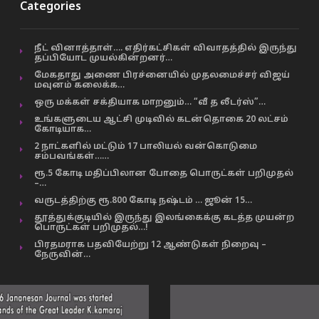
Categories
நீட் வினாத்தாள்…. எதிர்கட்சிகள் விவாதத்தில் இருந்து
தப்பியோட முயல்கின்றனர்…
மேகதாது அணை பிரச்னையில் முதலமைச்சர் விஜய்
மவுனம் கலைக்க…
ஒரு மக்கள் சக்தியாக மாறனும்… “வீ த லீடர்ஸ்”…
உங்களுடைய ஆட்சி முடிவில் கடன்தொகை 20 லட்சம்
கோடியாக…
2 நாட்களில் மட்டும் 17 பாலியல் வன்கொடுமை
சம்பவங்கள்……
ரூ.5 கோடி மதிப்பிலான போதை பொருட்கள் பறிமுதல்
–…
வருடத்திற்கு ரூ.800 கோடி நஷ்டம் … ஜூன் 15…
தூத்துக்குடியில் இருந்து இலங்கைக்கு கடத்த முயன்ற
பொருட்கள் பறிமுதல்…!
பிரதமராக பதவியேற்று 12 ஆண்டுகள் நிறைவு –
நேருவின்…