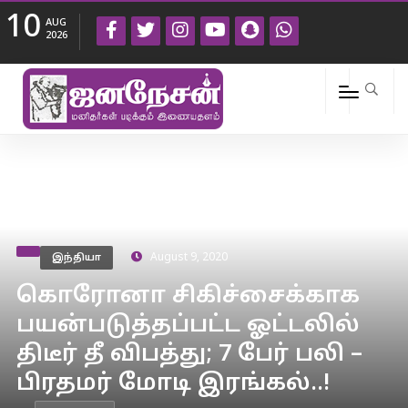
10
AUG
2026
இந்தியா
August 9, 2020
கொரோனா சிகிச்சைக்காக
பயன்படுத்தப்பட்ட ஓட்டலில்
திடீர் தீ விபத்து; 7 பேர் பலி –
பிரதமர் மோடி இரங்கல்..!