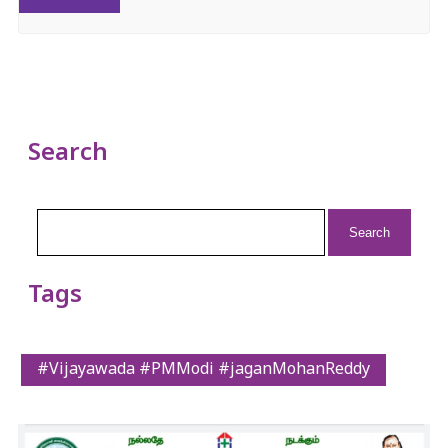
Search
Search
for:
Tags
#Vijayawada #PMModi #jaganMohanReddy