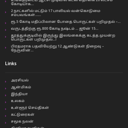
உங்களுடைய ஆட்சி முடிவில் கடன்தொகை 20 லட்சம்
கோடியாக…
2 நாட்களில் மட்டும் 17 பாலியல் வன்கொடுமை
சம்பவங்கள்……
ரூ.5 கோடி மதிப்பிலான போதை பொருட்கள் பறிமுதல் –…
வருடத்திற்கு ரூ.800 கோடி நஷ்டம் … ஜூன் 15…
தூத்துக்குடியில் இருந்து இலங்கைக்கு கடத்த முயன்ற
பொருட்கள் பறிமுதல்…!
பிரதமராக பதவியேற்று 12 ஆண்டுகள் நிறைவு –
நேருவின்…
Links
அரசியல்
ஆன்மிகம்
இந்தியா
உலகம்
உள்ளூர் செய்திகள்
கட்டுரைகள்
சமூக நலன்