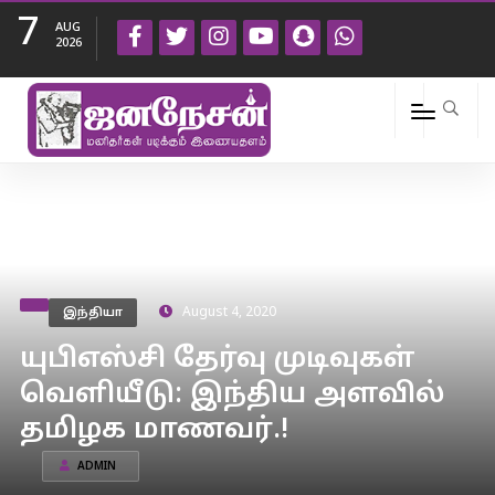
7
AUG
2026
இந்தியா
August 4, 2020
யுபிஎஸ்சி தேர்வு முடிவுகள்
வெளியீடு: இந்திய அளவில்
தமிழக மாணவர்.!
ADMIN