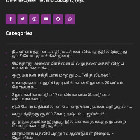
வகை செய்திகள் வெளியிடப்பட்டு வந்தது.
Categories
நீட் வினாத்தாள்…. எதிர்கட்சிகள் விவாதத்தில் இருந்து
தப்பியோட முயல்கின்றனர்…
மேகதாது அணை பிரச்னையில் முதலமைச்சர் விஜய்
மவுனம் கலைக்க…
ஒரு மக்கள் சக்தியாக மாறனும்… “வீ த லீடர்ஸ்”…
உங்களுடைய ஆட்சி முடிவில் கடன்தொகை 20 லட்சம்
கோடியாக…
2 நாட்களில் மட்டும் 17 பாலியல் வன்கொடுமை
சம்பவங்கள்……
ரூ.5 கோடி மதிப்பிலான போதை பொருட்கள் பறிமுதல் –…
வருடத்திற்கு ரூ.800 கோடி நஷ்டம் … ஜூன் 15…
தூத்துக்குடியில் இருந்து இலங்கைக்கு கடத்த முயன்ற
பொருட்கள் பறிமுதல்…!
பிரதமராக பதவியேற்று 12 ஆண்டுகள் நிறைவு –
நேருவின்…