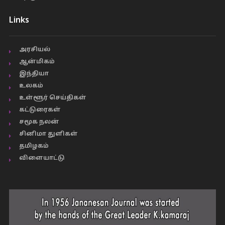
Links
அரசியல்
ஆன்மிகம்
இந்தியா
உலகம்
உள்ளூர் செய்திகள்
கட்டுரைகள்
சமூக நலன்
சினிமா துளிகள்
தமிழகம்
விளையாட்டு