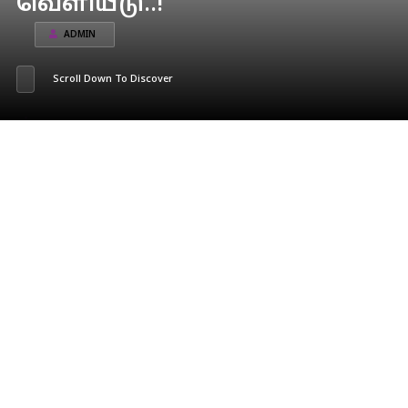
வெளியீடு..!
ADMIN
Scroll Down To Discover