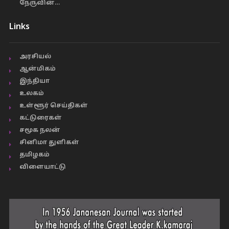
நேருவின்…
Links
அரசியல்
ஆன்மிகம்
இந்தியா
உலகம்
உள்ளூர் செய்திகள்
கட்டுரைகள்
சமூக நலன்
சினிமா துளிகள்
தமிழகம்
விளையாட்டு