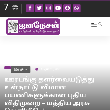
7
AUG
2026
இந்தியா
August 1, 2020
ஊரடங்கு தளர்வையடுத்து
உள்நாட்டு விமான
பயணிகளுக்கான புதிய
விதிமுறை – மத்திய அரசு