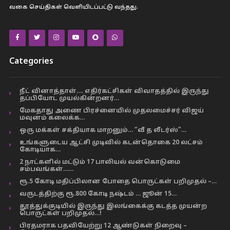
வகை செய்திகள் வெளியிடப்பட்டு வந்தது.
Categories
நீட் வினாத்தாள்…. எதிர்கட்சிகள் விவாதத்தில் இருந்து
தப்பியோட முயல்கின்றனர்…
மேகதாது அணை பிரச்னையில் முதலமைச்சர் விஜய்
மவுனம் கலைக்க…
ஒரு மக்கள் சக்தியாக மாறனும்… “வீ த லீடர்ஸ்”…
உங்களுடைய ஆட்சி முடிவில் கடன்தொகை 20 லட்சம்
கோடியாக…
2 நாட்களில் மட்டும் 17 பாலியல் வன்கொடுமை
சம்பவங்கள்……
ரூ.5 கோடி மதிப்பிலான போதை பொருட்கள் பறிமுதல் –…
வருடத்திற்கு ரூ.800 கோடி நஷ்டம் … ஜூன் 15…
தூத்துக்குடியில் இருந்து இலங்கைக்கு கடத்த முயன்ற
பொருட்கள் பறிமுதல்…!
பிரதமராக பதவியேற்று 12 ஆண்டுகள் நிறைவு –