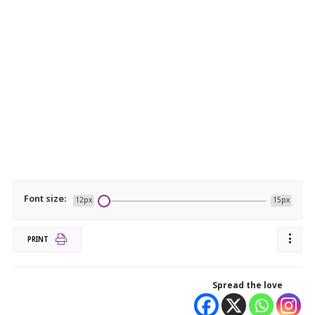
Font size:
12px
15px
PRINT
Spread the love