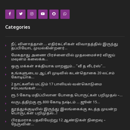
Categories
நீட் வினாத்தாள்…. எதிர்கட்சிகள் விவாதத்தில் இருந்து
தப்பியோட முயல்கின்றனர்…
மேகதாது அணை பிரச்னையில் முதலமைச்சர் விஜய்
மவுனம் கலைக்க…
ஒரு மக்கள் சக்தியாக மாறனும்… “வீ த லீடர்ஸ்”…
உங்களுடைய ஆட்சி முடிவில் கடன்தொகை 20 லட்சம்
கோடியாக…
2 நாட்களில் மட்டும் 17 பாலியல் வன்கொடுமை
சம்பவங்கள்……
ரூ.5 கோடி மதிப்பிலான போதை பொருட்கள் பறிமுதல் –…
வருடத்திற்கு ரூ.800 கோடி நஷ்டம் … ஜூன் 15…
தூத்துக்குடியில் இருந்து இலங்கைக்கு கடத்த முயன்ற
பொருட்கள் பறிமுதல்…!
பிரதமராக பதவியேற்று 12 ஆண்டுகள் நிறைவு –
நேருவின்…