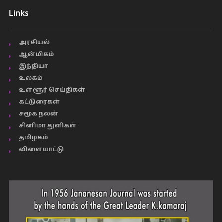
Links
அரசியல்
ஆன்மிகம்
இந்தியா
உலகம்
உள்ளூர் செய்திகள்
கட்டுரைகள்
சமூக நலன்
சினிமா துளிகள்
தமிழகம்
விளையாட்டு