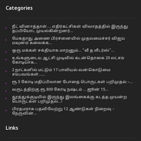
Categories
நீட் வினாத்தாள்…. எதிர்கட்சிகள் விவாதத்தில் இருந்து
தப்பியோட முயல்கின்றனர்…
மேகதாது அணை பிரச்னையில் முதலமைச்சர் விஜய்
மவுனம் கலைக்க…
ஒரு மக்கள் சக்தியாக மாறனும்… “வீ த லீடர்ஸ்”…
உங்களுடைய ஆட்சி முடிவில் கடன்தொகை 20 லட்சம்
கோடியாக…
2 நாட்களில் மட்டும் 17 பாலியல் வன்கொடுமை
சம்பவங்கள்……
ரூ.5 கோடி மதிப்பிலான போதை பொருட்கள் பறிமுதல் –…
வருடத்திற்கு ரூ.800 கோடி நஷ்டம் … ஜூன் 15…
தூத்துக்குடியில் இருந்து இலங்கைக்கு கடத்த முயன்ற
பொருட்கள் பறிமுதல்…!
பிரதமராக பதவியேற்று 12 ஆண்டுகள் நிறைவு –
நேருவின்…
Links