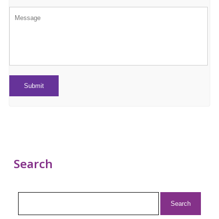
Search
Search
for: