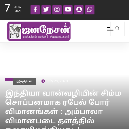
7
AUG
2026
இந்தியா
July 29, 2020
இந்தியா வான்வழியின் சிம்ம
சொப்பனமாக ரபேல் போர்
விமானங்கள் : அம்பாலா
விமானபடை தளத்தில்