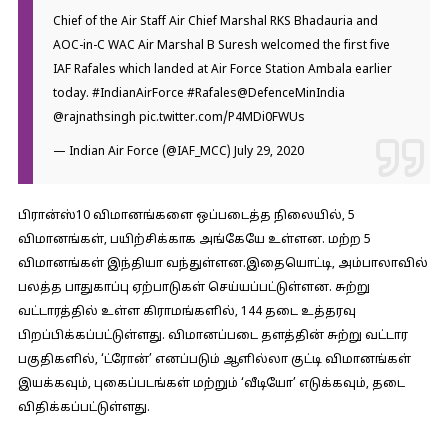
Chief of the Air Staff Air Chief Marshal RKS Bhadauria and
AOC-in-C WAC Air Marshal B Suresh welcomed the first five
IAF Rafales which landed at Air Force Station Ambala earlier
today.
#IndianAirForce
#Rafales
@DefenceMinIndia
@rajnathsingh
pic.twitter.com/P4MDi0FWUs
— Indian Air Force (@IAF_MCC)
July 29, 2020
பிரான்ஸ்10 விமானங்களை ஒப்படைத்த நிலையில், 5
விமானங்கள், பயிற்சிக்காக அங்கேயே உள்ளன. மற்ற 5
விமானங்கள் இந்தியா வந்துள்ளன.இதையொட்டி, அம்பாலாவில்
பலத்த பாதுகாப்பு ஏற்பாடுகள் செய்யப்பட்டுள்ளன. சுற்று
வட்டாரத்தில் உள்ள கிராமங்களில், 144 தடை உத்தரவு
பிறப்பிக்கப்பட்டுள்ளது. விமானப்படை தளத்தின் சுற்று வட்டார
பகுதிகளில், ‘ட்ரோன்’ எனப்படும் ஆளில்லா குட்டி விமானங்கள்
இயக்கவும், புகைப்படங்கள் மற்றும் ‘வீடியோ’ எடுக்கவும், தடை
விதிக்கப்பட்டுள்ளது.