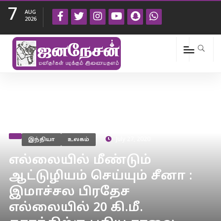
7
AUG
2026
இந்தியா
உலகம்
July 27, 2020
எல்லையில் மீண்டும்
ஆட்டுழியம் செய்யும் சீனா :
இமாச்சல பிரதேச
எல்லையில் 20 கி.மீ.