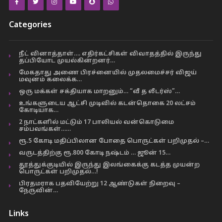
Categories
நீட் வினாத்தாள்…. எதிர்கட்சிகள் விவாதத்தில் இருந்து
தப்பியோட முயல்கின்றனர்…
மேகதாது அணை பிரச்னையில் முதலமைச்சர் விஜய்
மவுனம் கலைக்க…
ஒரு மக்கள் சக்தியாக மாறனும்… “வீ த லீடர்ஸ்”…
உங்களுடைய ஆட்சி முடிவில் கடன்தொகை 20 லட்சம்
கோடியாக…
2 நாட்களில் மட்டும் 17 பாலியல் வன்கொடுமை
சம்பவங்கள்……
ரூ.5 கோடி மதிப்பிலான போதை பொருட்கள் பறிமுதல் –…
வருடத்திற்கு ரூ.800 கோடி நஷ்டம் … ஜூன் 15…
தூத்துக்குடியில் இருந்து இலங்கைக்கு கடத்த முயன்ற
பொருட்கள் பறிமுதல்…!
பிரதமராக பதவியேற்று 12 ஆண்டுகள் நிறைவு –
நேருவின்…
Links