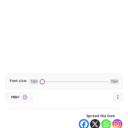
Font size:
12px
15px
PRINT
Spread the love