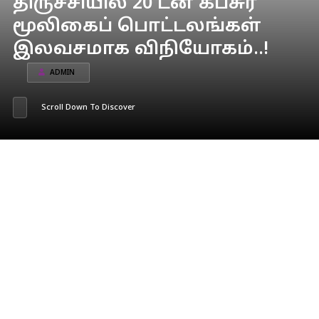
திருச்சியில் 20 டன் கபசுர
மூலிகைப் பொட்டலங்கள்
இலவசமாக விநியோகம்..!
ADMIN
Scroll Down To Discover