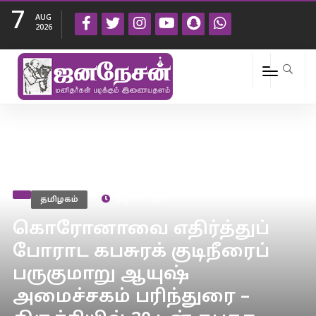
7
AUG
2026
தமிழகம்
July 16, 2020
கொரோனாவை எதிர்த்துப்
போராட கபசுரக் குடிநீரைப்
பருகுமாறு ஆயுஷ்
அமைச்சகம் பரிந்துரை –