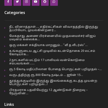
Categories
நீட் வினாத்தாள்…. எதிர்கட்சிகள் விவாதத்தில் இருந்து
தப்பியோட முயல்கின்றனர்…
மேகதாது அணை பிரச்னையில் முதலமைச்சர் விஜய்
மவுனம் கலைக்க…
ஒரு மக்கள் சக்தியாக மாறனும்… “வீ த லீடர்ஸ்”…
உங்களுடைய ஆட்சி முடிவில் கடன்தொகை 20 லட்சம்
கோடியாக…
2 நாட்களில் மட்டும் 17 பாலியல் வன்கொடுமை
சம்பவங்கள்……
ரூ.5 கோடி மதிப்பிலான போதை பொருட்கள் பறிமுதல் –…
வருடத்திற்கு ரூ.800 கோடி நஷ்டம் … ஜூன் 15…
தூத்துக்குடியில் இருந்து இலங்கைக்கு கடத்த முயன்ற
பொருட்கள் பறிமுதல்…!
பிரதமராக பதவியேற்று 12 ஆண்டுகள் நிறைவு –
நேருவின்…
Links