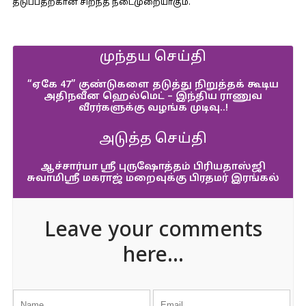
தடுப்பதற்கான சிறந்த நடைமுறையாகும்.
முந்தய செய்தி
“ஏகே 47” குண்டுகளை தடுத்து நிறுத்தக்‍ கூடிய
அதிநவீன ஹெல்மெட் – இந்திய ராணுவ
வீரர்களுக்‍கு வழங்க முடிவு..!
அடுத்த செய்தி
ஆச்சார்யா ஸ்ரீ புருஷோத்தம் பிரியதாஸ்ஜி
சுவாமிஸ்ரீ மகராஜ் மறைவுக்கு பிரதமர் இரங்கல்
Leave your comments
here...