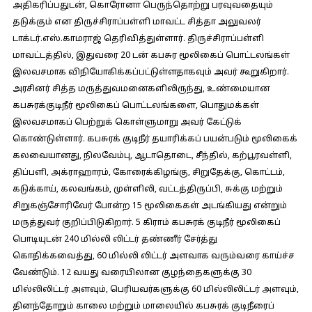
அதிகரிப்பதுடன், கொரோனா பெருந்தொற்று பரவுவதையும்
தடுக்கும் என திருச்சிராப்பள்ளி மாவட்ட சித்தா அலுவலர்
டாக்டர்.எஸ்.காமராஜ் தெரிவித்துள்ளார். திருச்சிராப்பள்ளி
மாவட்டத்தில், இதுவரை 20 டன் கபசுர மூலிகைப் பொட்டலங்கள்
இலவசமாக விநியோகிக்கப்பட்டுள்ளதாகவும் அவர் கூறுகிறார்.
அரசினர் சித்த மருத்துவமனைகளிலிருந்து, உண்மையான
கபசுரக்குடிநீர் மூலிகைப் பொட்டலங்களை, பொதுமக்கள்
இலவசமாகப் பெற்றுக் கொள்ளுமாறு அவர் கேட்டுக்
கொண்டுள்ளார். கபசுரக் குடிநீர் தயாரிக்கப் பயன்படும் மூலிகைக்
கலவையானது, நிலவேம்பு, ஆடாதொடை, சீந்தில், கற்பூரவள்ளி,
திப்பளி, அக்ராஹாரம், கோரைக்கிழங்கு, சிறுதேக்கு, கொட்டம்,
கடுக்காய், கலவங்கம், முள்ளிலி, வட்டத்திருப்பி, சுக்கு மற்றும்
சிறுகஞ்சோரிவேர் போன்ற 15 மூலிகைகள் அடங்கியது என்றும்
மருத்துவர் குறிப்பிடுகிறார். 5 கிராம் கபசுரக் குடிநீர் மூலிகைப்
பொடியுடன் 240 மில்லி லிட்டர் தண்ணீர் சேர்த்து
கொதிக்கவைத்து, 60 மில்லி லிட்டர் அளவாக வரும்வரை காய்ச்ச
வேண்டும். 12 வயது வரையிலான குழந்தைகளுக்கு 30
மில்லிலிட்டர் அளவும், பெரியவர்களுக்கு 60 மில்லிலிட்டர் அளவும்,
தினந்தோறும் காலை மற்றும் மாலையில் கபசுரக் குடிநீரைப்