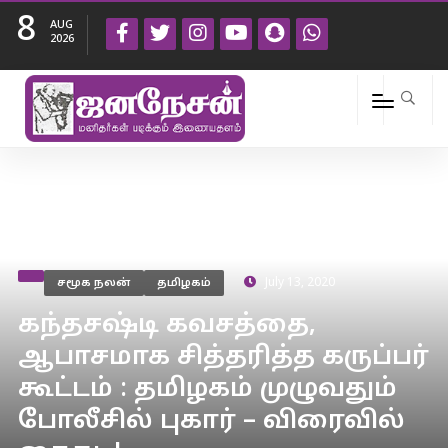
8
AUG
2026
சமூக நலன்
தமிழகம்
July 13, 2020
கந்தசஷ்டி கவசத்தை,
ஆபாசமாக சித்தரித்த கருப்பர்
கூட்டம் : தமிழகம் முழுவதும்
போலீசில் புகார் – விரைவில்