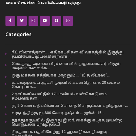
வகை செய்திகள் வெளியிடப்பட்டு வந்தது.
Categories
நீட் வினாத்தாள்…. எதிர்கட்சிகள் விவாதத்தில் இருந்து
தப்பியோட முயல்கின்றனர்…
மேகதாது அணை பிரச்னையில் முதலமைச்சர் விஜய்
மவுனம் கலைக்க…
ஒரு மக்கள் சக்தியாக மாறனும்… “வீ த லீடர்ஸ்”…
உங்களுடைய ஆட்சி முடிவில் கடன்தொகை 20 லட்சம்
கோடியாக…
2 நாட்களில் மட்டும் 17 பாலியல் வன்கொடுமை
சம்பவங்கள்……
ரூ.5 கோடி மதிப்பிலான போதை பொருட்கள் பறிமுதல் –…
வருடத்திற்கு ரூ.800 கோடி நஷ்டம் … ஜூன் 15…
தூத்துக்குடியில் இருந்து இலங்கைக்கு கடத்த முயன்ற
பொருட்கள் பறிமுதல்…!
பிரதமராக பதவியேற்று 12 ஆண்டுகள் நிறைவு –