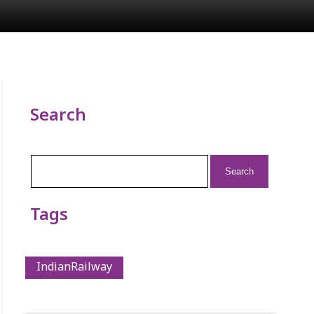
Search
Search
for:
Tags
IndianRailway