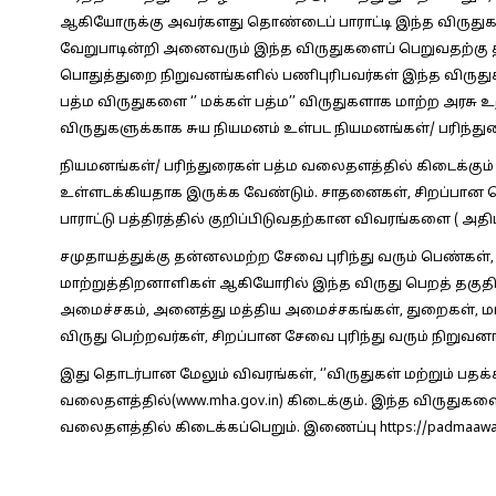
ஆகியோருக்கு அவர்களது தொண்டைப் பாராட்டி இந்த விருதுக
வேறுபாடின்றி அனைவரும் இந்த விருதுகளைப் பெறுவதற்கு த
பொதுத்துறை நிறுவனங்களில் பணிபுரிபவர்கள் இந்த விருது
பத்ம விருதுகளை ‘’ மக்கள் பத்ம’’ விருதுகளாக மாற்ற அரசு 
விருதுகளுக்காக சுய நியமனம் உள்பட நியமனங்கள்/ பரிந்த
நியமனங்கள்/ பரிந்துரைகள் பத்ம வலைதளத்தில் கிடைக்கும் 
உள்ளடக்கியதாக இருக்க வேண்டும். சாதனைகள், சிறப்பான செ
பாராட்டு பத்திரத்தில் குறிப்பிடுவதற்கான விவரங்களை ( அதிப
சமுதாயத்துக்கு தன்னலமற்ற சேவை புரிந்து வரும் பெண்கள், ச
மாற்றுத்திறனாளிகள் ஆகியோரில் இந்த விருது பெறத் தகுதி
அமைச்சகம், அனைத்து மத்திய அமைச்சகங்கள், துறைகள், மாந
விருது பெற்றவர்கள், சிறப்பான சேவை புரிந்து வரும் நிறு
இது தொடர்பான மேலும் விவரங்கள், ‘’விருதுகள் மற்றும் பதக
வலைதளத்தில்(www.mha.gov.in) கிடைக்கும். இந்த விருதுகள
வலைதளத்தில் கிடைக்கப்பெறும். இணைப்பு https://padmaaward