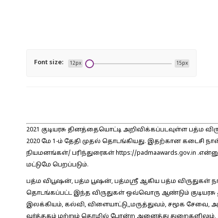
Font size:
12px
15px
2021 குடியரசு தினத்தையொட்டி அறிவிக்கப்படவுள்ள பத்ம வ
2020 மே 1-ம் தேதி முதல் தொடங்கியது. இதற்கான கடைசி நாள் 
நியமனங்கள்/ பரிந்துரைகள் https://padmaawards.gov.in .
மட்டுமே பெறப்படும்.
பத்ம விபூஷன், பத்ம பூஷன், பத்மஶ்ரீ ஆகிய பத்ம விருதுகள் ந
தொடங்கப்பட்ட இந்த விருதுகள் ஒவ்வொரு ஆண்டும் குடியரசு
இலக்கியம், கல்வி, விளையாட்டு,,மருத்துவம், சமூக சேவை, 
வர்த்தகம் மற்றும் தொழில் போன்ற அனைத்து துறைகளிலும்