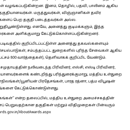
ள் வழங்கப்படுகின்றன. இனம், தொழில், பதவி, பாலினம் ஆகிய
குதியானவர்கள். மருத்துவர்கள், விஞ்ஞானிகள் தவிர
களைப் பெற தகுதி படைத்தவர்கள் அல்ல.
உறுதிபூண்டுள்ளது. எனவே, அனைத்து குடிமக்களும், இந்த
ுரைகளை அளிக்குமாறு கேட்டுக்கொள்ளப்படுகின்றனர்.
படிவத்தில் குறிப்பிடப்பட்டுள்ள அனைத்து தகவல்களையும்
யல்பாடுகள், சம்பந்தப்பட்ட துறைகளில் புரிந்த சேவைகள் ஆகிய
ட்சம் 800 வார்த்தைகள்), தெளிவாகக் குறிப்பிட வேண்டும்.
முதாயத்தின் நலிவடைந்த பிரிவினர், எஸ்சி, எஸ்டி பிரிவினர்,
யானவர்களைக் கண்டறிந்து பரிந்துரைக்குமாறு, மத்திய உள்துறை
ிலங்கள்/யூனியன் பிரதேசங்கள், பாரத ரத்னா, பத்ம விபூஷன்
வனங்களை கேட்டுக்கொண்டுள்ளது.
்கங்கள்’’ என்ற தலைப்பில், மத்திய உள்துறை அமைச்சகத்தின்
ைப் பெறுவதற்கான தகுதிகள் மற்றும் விதிமுறைகள் பின்வரும்
s.gov.in/AboutAwards.aspx