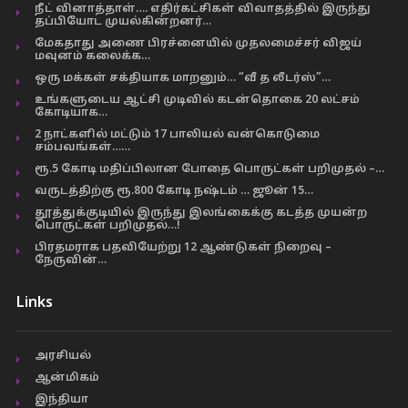
நீட் வினாத்தாள்…. எதிர்கட்சிகள் விவாதத்தில் இருந்து
தப்பியோட முயல்கின்றனர்…
மேகதாது அணை பிரச்னையில் முதலமைச்சர் விஜய்
மவுனம் கலைக்க…
ஒரு மக்கள் சக்தியாக மாறனும்… “வீ த லீடர்ஸ்”…
உங்களுடைய ஆட்சி முடிவில் கடன்தொகை 20 லட்சம்
கோடியாக…
2 நாட்களில் மட்டும் 17 பாலியல் வன்கொடுமை
சம்பவங்கள்……
ரூ.5 கோடி மதிப்பிலான போதை பொருட்கள் பறிமுதல் –…
வருடத்திற்கு ரூ.800 கோடி நஷ்டம் … ஜூன் 15…
தூத்துக்குடியில் இருந்து இலங்கைக்கு கடத்த முயன்ற
பொருட்கள் பறிமுதல்…!
பிரதமராக பதவியேற்று 12 ஆண்டுகள் நிறைவு –
நேருவின்…
Links
அரசியல்
ஆன்மிகம்
இந்தியா