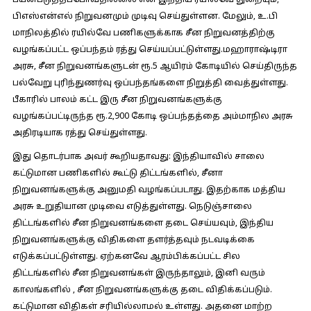
பயன்படுத்தப்போவதில்லை என இந்திய ரயில்வே துறையும்,
பிஎஸ்என்எல் நிறுவனமும் முடிவு செய்துள்ளன. மேலும், உ.பி
மாநிலத்தில் ரயில்வே பணிகளுக்காக சீன நிறுவனத்திற்கு
வழங்கப்பட்ட ஒப்பந்தம் ரத்து செய்யப்பட்டுள்ளது.மஹாராஷ்டிரா
அரசு, சீன நிறுவனங்களுடன் ரூ.5 ஆயிரம் கோடியில் செய்திருந்த
பல்வேறு புரிந்துணர்வு ஒப்பந்தங்களை நிறுத்தி வைத்துள்ளது.
பீகாரில் பாலம் கட்ட இரு சீன நிறுவனங்களுக்கு
வழங்கப்பட்டிருந்த ரூ.2,900 கோடி ஒப்பந்தத்தை அம்மாநில அரசு
அதிரடியாக ரத்து செய்துள்ளது.
இது தொடர்பாக அவர் கூறியதாவது:
இந்தியாவில் சாலை
கட்டுமான பணிகளில் கூட்டு திட்டங்களில், சீனா
நிறுவனங்களுக்கு அனுமதி வழங்கப்படாது. இதற்காக மத்திய
அரசு உறுதியான முடிவை எடுத்துள்ளது. நெடுஞ்சாலை
திட்டங்களில் சீன நிறுவனங்களை தடை செய்யவும், இந்திய
நிறுவனங்களுக்கு விதிகளை தளர்த்தவும் நடவடிக்கை
எடுக்கப்பட்டுள்ளது. ஏற்கனவே ஆரம்பிக்கப்பட்ட சில
திட்டங்களில் சீன நிறுவனங்கள் இருந்தாலும், இனி வரும்
காலங்களில் , சீன நிறுவனங்களுக்கு தடை விதிக்கப்படும்.
கட்டுமான விதிகள் சரியில்லாமல் உள்ளது. அதனை மாற்ற