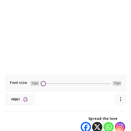
Font size:
12px
15px
PRINT
Spread the love