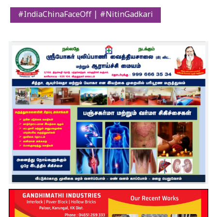
#IndiaChinaFaceOff | #NitinGadkari