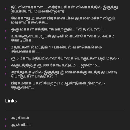
நீட் வினாத்தாள்…. எதிர்கட்சிகள் விவாதத்தில் இருந்து
தப்பியோட முயல்கின்றனர்…
மேகதாது அணை பிரச்னையில் முதலமைச்சர் விஜய்
மவுனம் கலைக்க…
ஒரு மக்கள் சக்தியாக மாறனும்… “வீ த லீடர்ஸ்”…
உங்களுடைய ஆட்சி முடிவில் கடன்தொகை 20 லட்சம்
கோடியாக…
2 நாட்களில் மட்டும் 17 பாலியல் வன்கொடுமை
சம்பவங்கள்……
ரூ.5 கோடி மதிப்பிலான போதை பொருட்கள் பறிமுதல் –…
வருடத்திற்கு ரூ.800 கோடி நஷ்டம் … ஜூன் 15…
தூத்துக்குடியில் இருந்து இலங்கைக்கு கடத்த முயன்ற
பொருட்கள் பறிமுதல்…!
பிரதமராக பதவியேற்று 12 ஆண்டுகள் நிறைவு –
நேருவின்…
Links
அரசியல்
ஆன்மிகம்