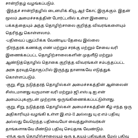
சான்றிதழ் வழங்கப்படும்.
-இந்தச் சான்றிதழில் டைனமிக் கியூ.ஆர் கோட் இருக்கும். இதன்
மூலம் அமைச்சகத்தின் போர்ட்டலில் உள்ள இணைய
பக்கத்தையும் அந்த தொழிற்சாலை குறித்த விவரங்களையும்
தெரிந்து கொள்ளலாம்.
-பதிவைப் புதுப்பிக்க வேண்டிய தேவை இல்லை
-நிரந்தரக் கணக்கு எண் மற்றும் சரக்கு மற்றும் சேவை வரி
இணைக்கப்பட்ட தொழிற்சாலைகளின் முதலீடு மற்றும்
ஆண்டுத்தொழில் தொகை குறித்த விவரங்கள் சம்பந்தப்பட்ட
அரசு தரவுத்தொகுப்பில் இருந்து தானாகவே எடுத்துக்
கொள்ளப்படும்.
-குறு, சிறு, நடுத்தரத் தொழில்கள் அமைச்சகத்தின் ஆன்லைன்
சிஸ்டமானது வருமான வரி மற்றும் ஜி.எஸ்.டி.ஐ.என்
அமைப்புகளுடன் முற்றாக ஒருங்கிணைக்கப்பட்டுள்ளது.
-குறு, சிறு, நடுத்தரத் தொழில்கள் அமைச்சகத்தின் கீழ் எந்த ஒரு
அதிகாரியும் வழங்கி உள்ள இ.எம்-II அல்லது யு.ஏ.எம் பதிவு
அல்லது வேறெந்த பதிவையோ வைத்துள்ளவர்கள்
தாங்களாகவே மீண்டும் பதிவு செய்தாக வேண்டும்.
-எந்த ஒரு தொழிற்சாலையும் ஒரு உதயம் பதிவுக்கு மேல் பதிவு