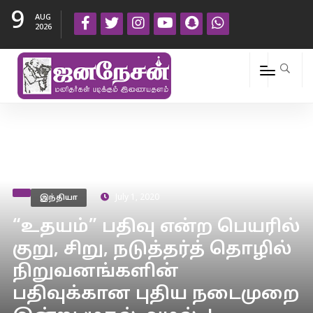
9
AUG
2026
இந்தியா
July 1, 2020
“உதயம்” பதிவு என்ற பெயரில்
குறு, சிறு, நடுத்தர்த் தொழில்
நிறுவனங்களின்
பதிவுக்கான புதிய நடைமுறை