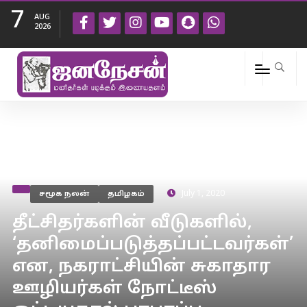
7
AUG
2026
சமூக நலன்
தமிழகம்
July 1, 2020
தீட்சிதர்களின் வீடுகளில்,
‘தனிமைப்படுத்தப்பட்டவர்கள்’
என, நகராட்சியின் சுகாதார
ஊழியர்கள் நோட்டீஸ்